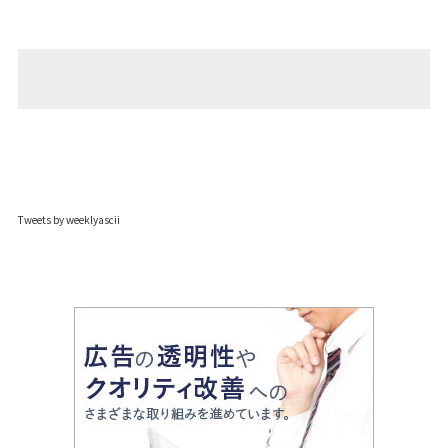
Tweets by weeklyascii