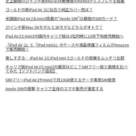
史上最強の27インチ新iMacは5K解像度のRetinaディスプレイを搭載
ゴールドの新iPad Air 2に似合う純正カバー色は？
米国版iPad Air2＆mini3搭載の“Apple SIM”は最強のSIMカード？
27インチ新iMac 5Kモデルと2Kモデルどちらがオトク？
iPad Air2とmini3の国内キャリア版は3社同時に10月下旬発売開始へ
『iPad Air 2』と『iPad mini3』のケースや液晶保護フィルムがAmazon
で販売開始！
美しすぎる… iPad Air 2とiPad mini 3ゴールドの実機をムッチリ比較
キャリア版iPad Air2とmini3の最安はどこ？SIMフリー版と価格を比べ
てみた【ソフトバンク追記】
SIMフリーiPad Air2やmini3で月10GB使えるデータ専用SIM発表
Apple SIMの衝撃 キャリア主体のスマホ販売が激変する