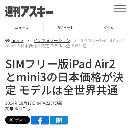
t
o
g
g
l
ニュース
ガジェット
ゲーム
e
n
a
home
>
インフォメーション
>
SIMフリー版iPad Air2と
v
mini3の日本価格が決定 モデルは全世界共通
i
g
a
SIMフリー版iPad Air2
t
i
o
とmini3の日本価格が決
n
定 モデルは全世界共通
2014年10月17日 04時22分更新
文●
ゆうこば