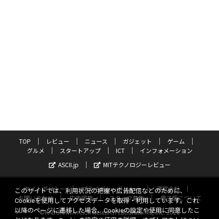
TOP
レビュー
ニュース
ガジェット
ゲーム
グルメ
スタートアップ
ICT
インフォメーション
ASCII.jp
MITテクノロジーレビュー
サイトポリシー
プライバシーポリシー
運営会社
このサイトでは、利用状況の把握や広告配信などのために、
お問い合わせ
広告掲載
スタッフ募集
電子版について
Cookieを使用してアクセスデータを取得・利用しています。これ
以降のページに遷移した場合、Cookieの設定や使用に同意したこ
©KADOKAWA ASCII Research Laboratories, Inc. 2026