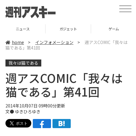
t
o
g
g
l
ニュース
ガジェット
ゲーム
e
n
a
home
>
インフォメーション
>
週アスCOMIC「我々は
v
猫である」第41回
i
g
a
我々は猫である
t
i
o
週アスCOMIC「我々は
n
猫である」第41回
2014年10月07日 09時00分更新
文● ゆきひろゆき