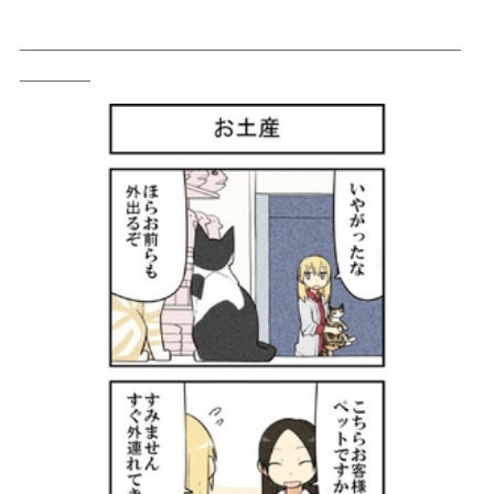
＿＿＿＿＿＿＿＿＿＿＿＿＿＿＿＿＿＿＿＿＿＿＿＿＿
＿＿＿＿