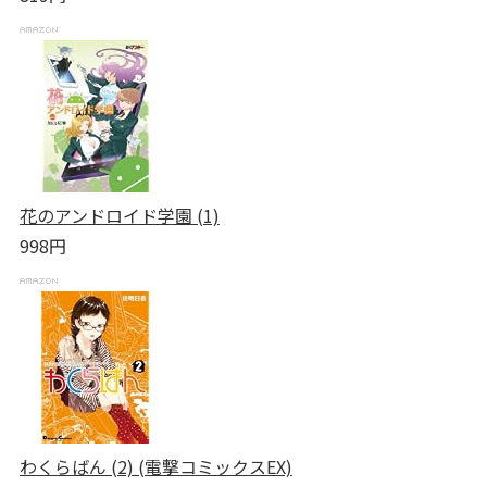
花のアンドロイド学園 (1)
998円
わくらばん (2) (電撃コミックスEX)