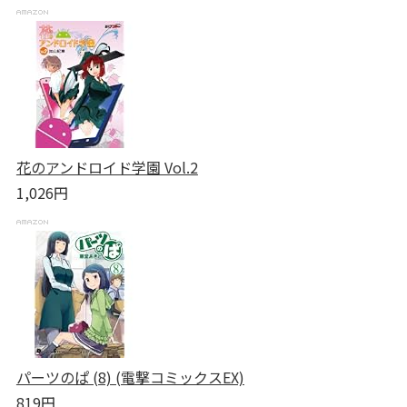
花のアンドロイド学園 Vol.2
1,026円
パーツのぱ (8) (電撃コミックスEX)
819円