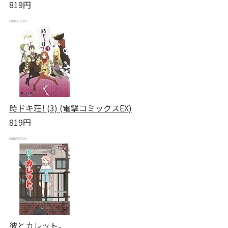
819円
時ドキ荘! (3) (電撃コミックスEX)
819円
彼とカレット。