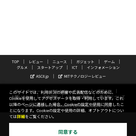
TOP
レビュー
ニュース
ガジェット
ゲーム
グルメ
スタートアップ
ICT
インフォメーション
ASCII.jp
MITテクノロジーレビュー
サイトポリシー
プライバシーポリシー
運営会社
このサイトでは、利用状況の把握や広告配信などのために、
お問い合わせ
広告掲載
スタッフ募集
電子版について
Cookieを使用してアクセスデータを取得・利用しています。これ
以降のページに遷移した場合、Cookieの設定や使用に同意したこ
©KADOKAWA ASCII Research Laboratories, Inc. 2026
とになります。Cookieの設定や使用の詳細、オプトアウトについ
ては
詳細
をご覧ください。
同意する