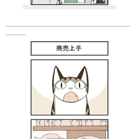
＿＿＿＿＿＿＿＿＿＿＿＿＿＿＿＿＿＿＿＿＿＿＿＿＿
＿＿＿＿