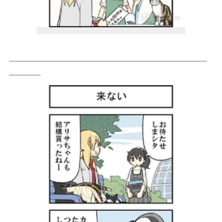
＿＿＿＿＿＿＿＿＿＿＿＿＿＿＿＿＿＿＿＿＿＿＿＿＿
＿＿＿＿