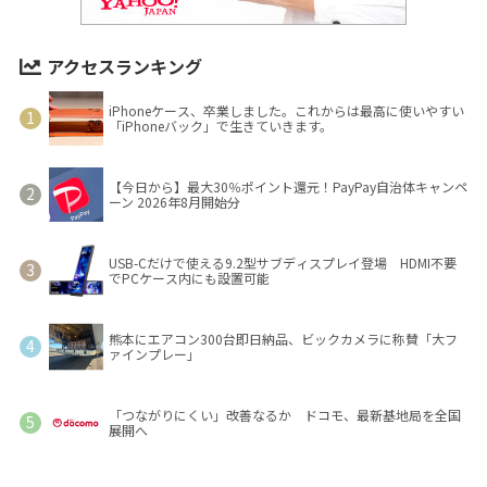
アクセスランキング
iPhoneケース、卒業しました。これからは最高に使いやすい
「iPhoneバック」で生きていきます。
【今日から】最大30％ポイント還元！PayPay自治体キャンペ
ーン 2026年8月開始分
USB-Cだけで使える9.2型サブディスプレイ登場 HDMI不要
でPCケース内にも設置可能
熊本にエアコン300台即日納品、ビックカメラに称賛「大フ
ァインプレー」
「つながりにくい」改善なるか ドコモ、最新基地局を全国
展開へ