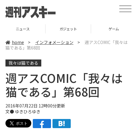
t
o
g
g
l
ニュース
ガジェット
ゲーム
e
n
a
home
>
インフォメーション
>
週アスCOMIC「我々は
v
猫である」第68回
i
g
a
我々は猫である
t
i
o
週アスCOMIC「我々は
n
猫である」第68回
2016年07月22日 12時00分更新
文● ゆきひろゆき