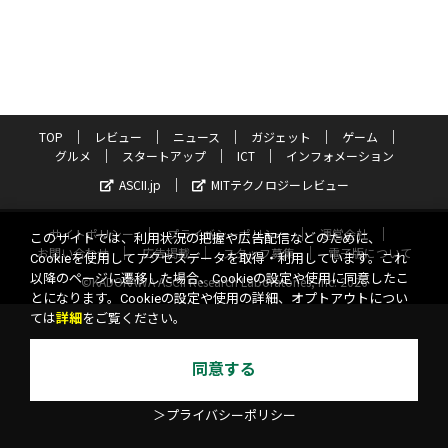
TOP
レビュー
ニュース
ガジェット
ゲーム
グルメ
スタートアップ
ICT
インフォメーション
ASCII.jp
MITテクノロジーレビュー
サイトポリシー
プライバシーポリシー
運営会社
このサイトでは、利用状況の把握や広告配信などのために、
お問い合わせ
広告掲載
スタッフ募集
電子版について
Cookieを使用してアクセスデータを取得・利用しています。これ
以降のページに遷移した場合、Cookieの設定や使用に同意したこ
©KADOKAWA ASCII Research Laboratories, Inc. 2026
とになります。Cookieの設定や使用の詳細、オプトアウトについ
ては
詳細
をご覧ください。
同意する
＞プライバシーポリシー