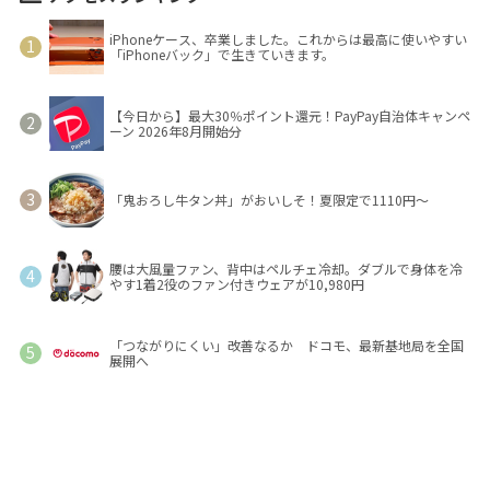
iPhoneケース、卒業しました。これからは最高に使いやすい
「iPhoneバック」で生きていきます。
【今日から】最大30％ポイント還元！PayPay自治体キャンペ
ーン 2026年8月開始分
「鬼おろし牛タン丼」がおいしそ！夏限定で1110円～
腰は大風量ファン、背中はペルチェ冷却。ダブルで身体を冷
やす1着2役のファン付きウェアが10,980円
「つながりにくい」改善なるか ドコモ、最新基地局を全国
展開へ