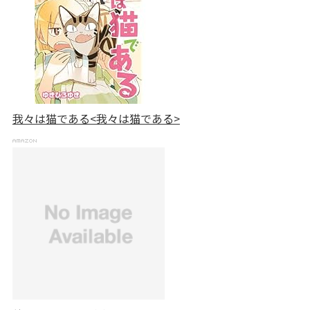
我々は猫である<我々は猫である>