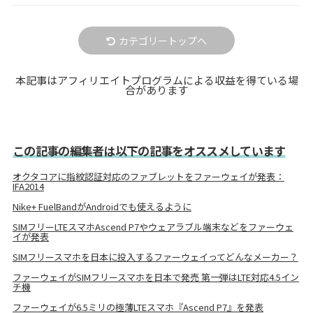
カテゴリートップへ
本記事はアフィリエイトプログラムによる収益を得ている場
合があります
この記事の編集者は以下の記事をオススメしています
オクタコアに指紋認証対応のファブレットをファーウェイが発表：
IFA2014
Nike+ FuelBandがAndroidでも使えるように
SIMフリーLTEスマホAscend P7やウェアラブル端末などをファーウェ
イが発表
SIMフリースマホを日本に投入するファーウェイってどんなメーカー？
ファーウェイがSIMフリースマホを日本で発売 第一弾はLTE対応4.5イン
チ機
ファーウェイが6.5ミリの極薄LTEスマホ『Ascend P7』を発表