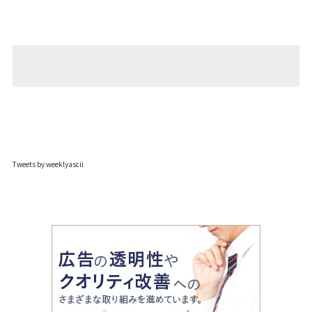
Tweets by weeklyascii