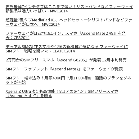
世界最薄7インチタブはここまで薄い！リストバンドなどファーウェイ
新製品は魅力いっぱい：MWC2014
超軽量7型タブMediaPad X1、ヘッドセット一体リストバンドなどファ
ーウェイが日本へ：MWC2014
ファーウェイがLTE対応6.1インチスマホ『Ascend Mate2 4G』を発
表：CES2014
デュアルSIMのLTEスマホや今後の新機種が気になる ファーウェイに
SIMフリー戦略を聞いた：CEATEC2014
2万円台のSIMフリースマホ『Ascend G620S』が発表 12月中旬発売
SIMフリーファブレット『Ascend Mate7』をファーウェイが発表
SIMフリー端末込み！月額4980円で月11GB相当＋通話のプランをソネ
ットが開始
Xperia Z Ultraよりも高性能！8コアの6インチSIMフリースマホ
『Ascend Mate7』を触る