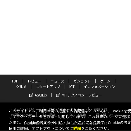
TOP
レビュー
ニュース
ガジェット
ゲーム
グルメ
スタートアップ
ICT
インフォメーション
ASCII.jp
MITテクノロジーレビュー
サイトポリシー
プライバシーポリシー
運営会社
このサイトでは、利用状況の把握や広告配信などのために、Cookieを
お問い合わせ
広告掲載
スタッフ募集
電子版について
してアクセスデータを取得・利用しています。これ以降のページに遷移
た場合、Cookieの設定や使用に同意したことになります。Cookieの設
©KADOKAWA ASCII Research Laboratories, Inc. 2026
使用の詳細、オプトアウトについては
詳細
をご覧ください。