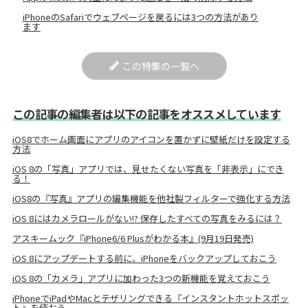
iPhoneのSafariでウェブページを戻るには3つの方法があり
ます
この特集の一覧へ
この記事の編集者は以下の記事をオススメしています
iOS8でホーム画面にアプリのアイコンを置かずに壁紙だけを設定する
方法
iOS 8の「写真」アプリでは、見せたくない写真を「非表示」にでき
る！
iOS8の『写真』アプリの編集機能を他社製フィルターで強化する方法
iOS 8にはカメラロールがない!? 保存したすべての写真をみるには？
アスキームック『iPhone6/6 Plusがわかる本』(9月19日発売)
iOS 8にアップデートする前に、iPhoneをバックアップしておこう
iOS 8の「カメラ」アプリに加わった3つの新機能を覚えておこう
iPhoneでiPadやMacとテザリングできる『インスタントホットスポッ
ト』を使おう