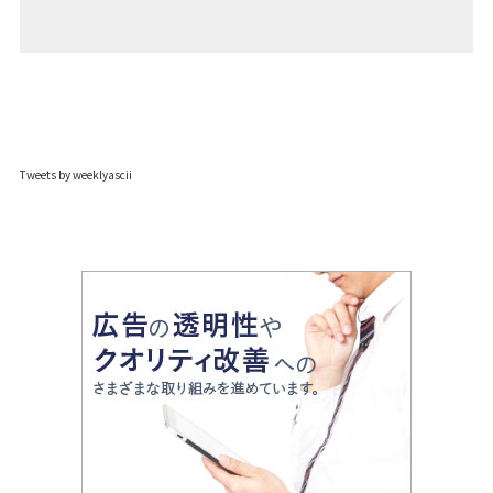
Tweets by weeklyascii