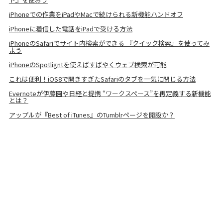
iPhoneでの作業をiPadやMacで続けられる新機能ハンドオフ
iPhoneに着信した電話をiPadで受ける方法
iPhoneのSafariでサイト内検索ができる 『クイック検索』を使ってみ
よう
iPhoneのSpotligntを使えばすばやくウェブ検索が可能
これは便利！iOS8で開きすぎたSafariのタブを一気に閉じる方法
Evernoteが伊藤園や日経と提携 “ワークスペース”を再定義する新機能
とは？
アップルが『Best of iTunes』のTumblrページを開設か？