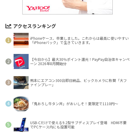
アクセスランキング
iPhoneケース、卒業しました。これからは最高に使いやすい
「iPhoneバック」で生きていきます。
【今日から】最大30％ポイント還元！PayPay自治体キャンペ
ーン 2026年8月開始分
熊本にエアコン300台即日納品、ビックカメラに称賛「大フ
ァインプレー」
「鬼おろし牛タン丼」がおいしそ！夏限定で1110円～
USB-Cだけで使える9.2型サブディスプレイ登場 HDMI不要
でPCケース内にも設置可能