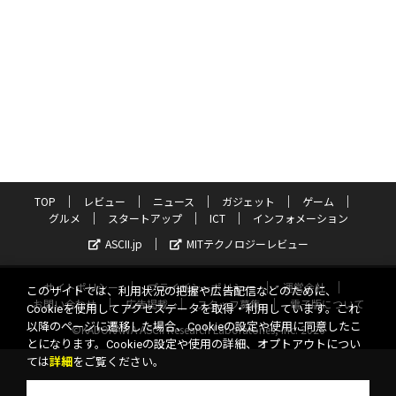
TOP
レビュー
ニュース
ガジェット
ゲーム
グルメ
スタートアップ
ICT
インフォメーション
ASCII.jp
MITテクノロジーレビュー
サイトポリシー
プライバシーポリシー
運営会社
このサイトでは、利用状況の把握や広告配信などのために、
お問い合わせ
広告掲載
スタッフ募集
電子版について
Cookieを使用してアクセスデータを取得・利用しています。これ
以降のページに遷移した場合、Cookieの設定や使用に同意したこ
©KADOKAWA ASCII Research Laboratories, Inc. 2026
とになります。Cookieの設定や使用の詳細、オプトアウトについ
ては
詳細
をご覧ください。