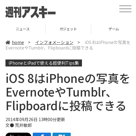
t
o
g
g
l
ニュース
ガジェット
ゲーム
e
n
a
home
>
インフォメーション
>
iOS 8はiPhoneの写真を
v
EvernoteやTumblr、Flipboardに投稿できる
i
g
a
iPhoneとiPadで使える超便利Tips集
t
i
o
iOS 8はiPhoneの写真を
n
EvernoteやTumblr、
Flipboardに投稿できる
2014年09月26日 13時00分更新
文● 荒井敏郎