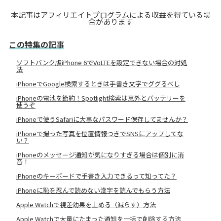
本記事はアフィリエイトプログラムによる収益を得ている場
合があります
この特集の記事
ソフトバンク版iPhone 6でVoLTEを設定できない場合の対処
法
iPhoneでGoogle検索するときは手書き文字でググるべし
iPhoneの電池を節約！Spotlight検索は意外とバッテリーを
使うぞ
iPhoneで使うSafariに大事なパスワード保存してませんか？
iPhoneで撮った写真を位置情報つきでSNSにアップしてな
い？
iPhoneのメッセージ通知が気になりすぎる場合は個別に消
音！
iPhoneのキーボードで手書き入力できるって知ってた？
iPhoneに恥を忍んで読めない漢字を読んでもらう方法
Apple Watchで視差効果を止める（減らす）方法
Apple Watchで大量にたまった通知を一括で削除する方法