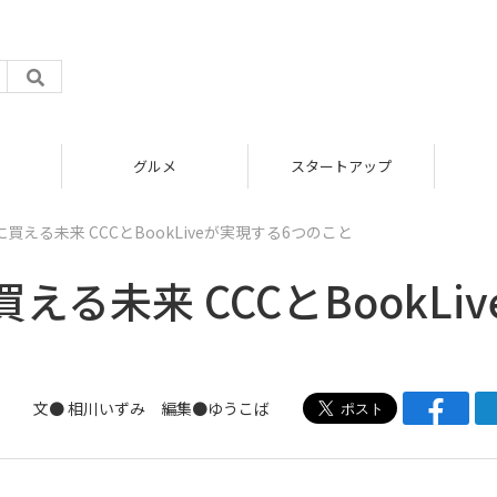
グルメ
スタートアップ
える未来 CCCとBookLiveが実現する6つのこと
る未来 CCCとBookLiv
文● 相川いずみ 編集●
ゆうこば