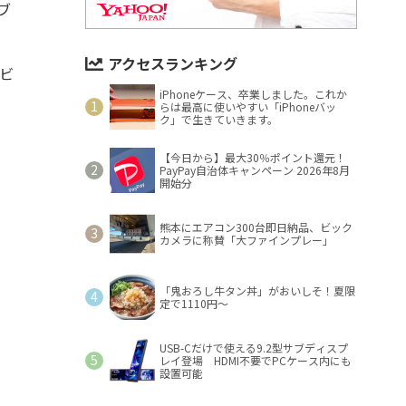
ブ
アクセスランキング
ビ
iPhoneケース、卒業しました。これか
らは最高に使いやすい「iPhoneバッ
ク」で生きていきます。
【今日から】最大30％ポイント還元！
PayPay自治体キャンペーン 2026年8月
開始分
熊本にエアコン300台即日納品、ビック
カメラに称賛「大ファインプレー」
「鬼おろし牛タン丼」がおいしそ！夏限
定で1110円～
USB-Cだけで使える9.2型サブディスプ
レイ登場 HDMI不要でPCケース内にも
設置可能