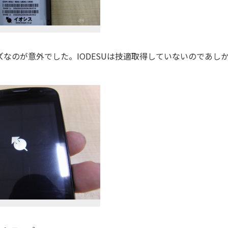
ズなのが意外でした。IODESUは技適取得していないのであし