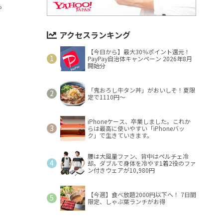
。
アクセスランキング
【今日から】最大30％ポイント還元！
PayPay自治体キャンペーン 2026年8月
開始分
「鬼おろし牛タン丼」がおいしそ！夏限
定で1110円～
iPhoneケース、卒業しました。これか
らは最高に使いやすい「iPhoneバッ
ク」で生きていきます。
腰は大風量ファン、背中はペルチェ冷
却。ダブルで身体を冷やす1着2役のファ
ン付きウェアが10,980円
【今週】食べ放題2000円以下へ！ 7日間
限定、しゃぶ葉ランチがお得