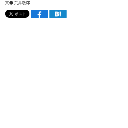
文● 荒井敏郎