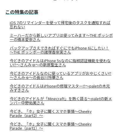
この特集の記事
iOS 7のリマインダーを使って帰宅後のタスクを通知すれば
忘れない
ミーハーだから新しいアプリは使ってみます～THE ポッシボ
ーの橋本愛奈さん
バックアップさえできればすぐにでもiPhone 6にしたい！
～THE ポッシボーの諸塚香奈実さん
今どきのアイドルはiPhone 5sなのに指紋認証機能を使わな
い!?～さんみゅ～の新原聖生さん
今どきのアイドルなのに使っているアプリがおやじくさい!?
～さんみゅ～の長谷川怜華さん
今どきのアイドルはiPhoneの修理マスター!?～paletの木元
みずきさん
今どきのアイドルが「Minecraft」を熱く語る〜paletの新メ
ンバー中野佑美さん
今どき、「ホ」女子に聞くスマホ事情～Cheeky
Parade（part2）～
今どき、「ホ」女子に聞くスマホ事情～Cheeky
Parade（part1）～