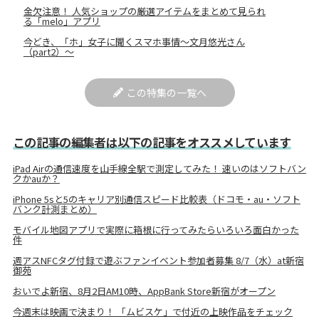
金欠注意！ 人気ショップの厳選アイテムをまとめて見られ
る「melo」アプリ
今どき、「ホ」女子に聞くスマホ事情～文月悠光さん
（part2）～
この特集の一覧へ
この記事の編集者は以下の記事をオススメしています
iPad Airの通信速度を山手線全駅で測定してみた！ 速いのはソフトバン
クかauか？
iPhone 5sと5のキャリア別通信スピード比較表（ドコモ・au・ソフト
バンク計測まとめ）
モバイル地図アプリで実際に箱根に行ってみたらいろいろ面白かった
件
週アスNFCタグ付録で遊ぶファンイベント参加者募集 8/7（水）at新宿
御苑
おいでよ新宿、8月2日AM10時、AppBank Store新宿がオープン
今週末は映画で決まり！ 「ムビスケ」で付近の上映作品をチェック