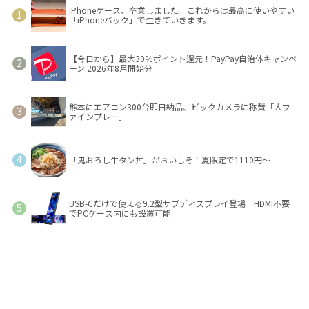
iPhoneケース、卒業しました。これからは最高に使いやすい
「iPhoneバック」で生きていきます。
【今日から】最大30％ポイント還元！PayPay自治体キャンペ
ーン 2026年8月開始分
熊本にエアコン300台即日納品、ビックカメラに称賛「大フ
ァインプレー」
「鬼おろし牛タン丼」がおいしそ！夏限定で1110円～
USB-Cだけで使える9.2型サブディスプレイ登場 HDMI不要
でPCケース内にも設置可能