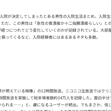
入院が決定してしまったとある男性の入院生活まとめ。入院生
。ただ、この男性は「急性の胃潰瘍か十二指腸潰瘍らしい」と
が経つにつれてどう変化していくのかが記録されている。大部
を振ってくるなど、入院経験者にはあるあるネタも多数。
が燃えている映像」の12時間放送。ニコニコ生放送ではクリ
7時間放送を実施して総来場者数約34万人を記録した。面白半分
いられる……」と、虜になるユーザーが続出。でもまさか、信