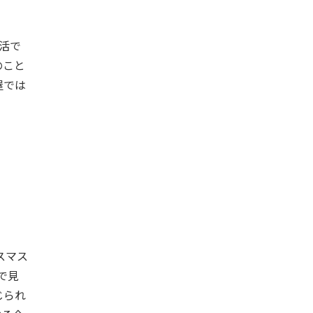
活で
のこと
屋では
スマス
で見
じられ