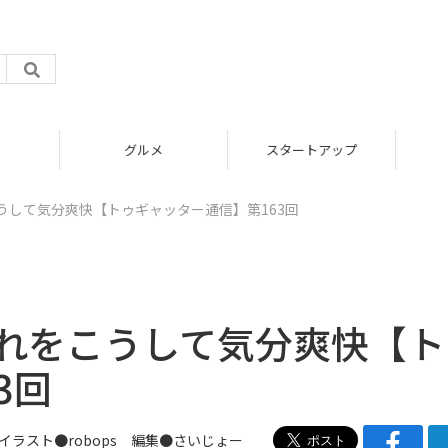
グルメ
スタートアップ
うして気分爽快【トゥギャッター通信】第163回
それをこうして気分爽快【ト
3回
イラスト●
robops
編集●
さいじょー