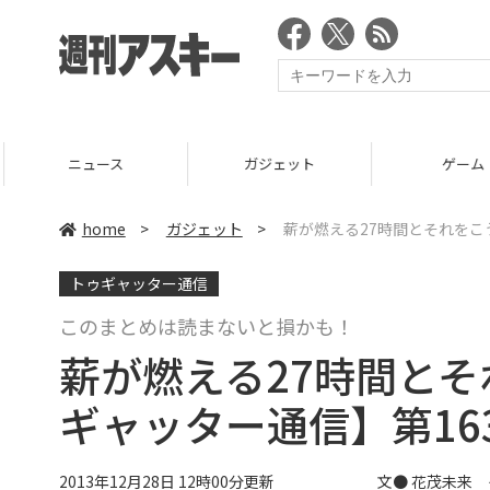
ニュース
ガジェット
ゲーム
home
>
ガジェット
>
薪が燃える27時間とそれをこ
トゥギャッター通信
このまとめは読まないと損かも！
薪が燃える27時間と
ギャッター通信】第16
2013年12月28日 12時00分更新
文●
花茂未来