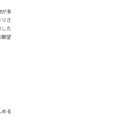
物が多
キリさ
示した
発願望
しめる