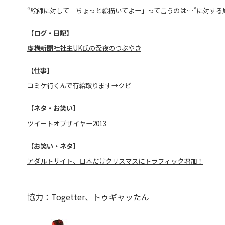
“絵師に対して「ちょっと絵描いてよー」って言うのは…”に対する尾野(
【ログ・日記】
虚構新聞社社主UK氏の深夜のつぶやき
【仕事】
コミケ行くんで有給取ります→クビ
【ネタ・お笑い】
ツイートオブザイヤー2013
【お笑い・ネタ】
アダルトサイト、日本だけクリスマスにトラフィック増加！
協力：
Togetter
、
トゥギャッたん