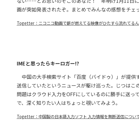
ない……とお思いのそこのあなた！ 年明け1月11日に
画が突如発表されたぞ。まとめでみんなの感想をチェ
Togetter：ニコニコ動画で薪が燃えてる映像がひたすら流れてる
IMEと思ったらキーロガー!?
中国の大手検索サイト「百度（バイドゥ）」が提供する
送信していたというニュースが駆け巡った。じつはこ
問題はクラウド入力をOFFにしているのに勝手に送っ
で、深く知りたい人はちょっと覗いてみよう。
Togetter：中国製の日本語入力ソフト 入力情報を無断送信につい