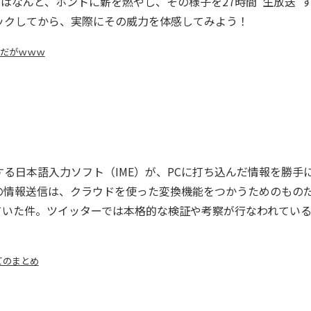
はなんと、ホントに薪を燃やし、その様子を27時間“生放送”
ックしてから、実際にその威力を体感してみよう！
んだがｗｗｗ
日本語入力ソフト（IME）が、PCに打ち込んだ情報を勝手
の情報送信は、クラウドを使った変換機能をつかうためのもの
ていた件。ツイッターでは本格的な検証や考察が行なわれてい
てのまとめ