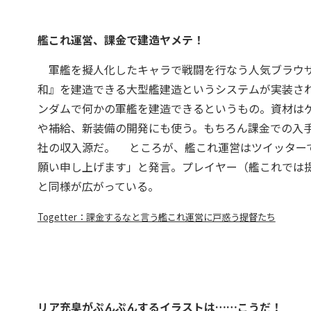
艦これ運営、課金で建造ヤメテ！
軍艦を擬人化したキャラで戦闘を行なう人気ブラウザ
和』を建造できる大型艦建造というシステムが実装さ
ンダムで何かの軍艦を建造できるというもの。資材は
や補給、新装備の開発にも使う。もちろん課金での入
社の収入源だ。 ところが、艦これ運営はツイッターで
願い申し上げます」と発言。プレイヤー（艦これでは
と同様が広がっている。
Togetter：課金するなと言う艦これ運営に戸惑う提督たち
リア充臭がぷんぷんするイラストは……こうだ！