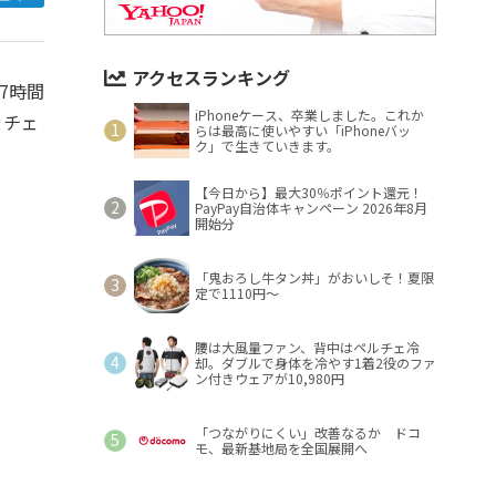
アクセスランキング
7時間
iPhoneケース、卒業しました。これか
とチェ
らは最高に使いやすい「iPhoneバッ
ク」で生きていきます。
【今日から】最大30％ポイント還元！
PayPay自治体キャンペーン 2026年8月
開始分
「鬼おろし牛タン丼」がおいしそ！夏限
定で1110円～
腰は大風量ファン、背中はペルチェ冷
却。ダブルで身体を冷やす1着2役のファ
ン付きウェアが10,980円
「つながりにくい」改善なるか ドコ
モ、最新基地局を全国展開へ