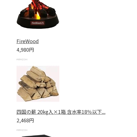
FireWood
4,980円
四国の薪 20kg入×1箱 含水率18％以下...
2,468円