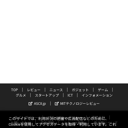
TOP
レビュー
ニュース
ガジェット
ゲーム
グルメ
スタートアップ
ICT
インフォメーション
ASCII.jp
MITテクノロジーレビュー
サイトポリシー
プライバシーポリシー
運営会社
このサイトでは、利用状況の把握や広告配信などのために、
お問い合わせ
広告掲載
スタッフ募集
電子版について
Cookieを使用してアクセスデータを取得・利用しています。これ