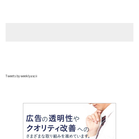
Tweets by weeklyascii