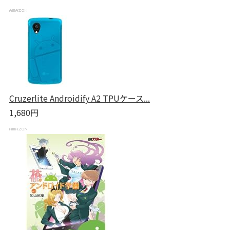
Cruzerlite Androidify A2 TPUケース...
1,680円