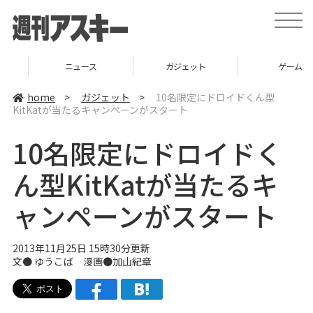
t
o
g
g
l
ニュース
ガジェット
ゲーム
e
n
a
home
>
ガジェット
>
10名限定にドロイドくん型
v
KitKatが当たるキャンペーンがスタート
i
g
a
10名限定にドロイドく
t
i
o
ん型KitKatが当たるキ
n
ャンペーンがスタート
2013年11月25日 15時30分更新
文●
ゆうこば
漫画●
加山紀章