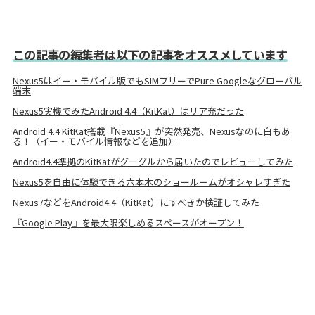
この記事の編集者は以下の記事をオススメしています
Nexus5はイー・モバイル版でもSIMフリーでPure Googleなグローバル
端末
Nexus5実機でみたAndroid 4.4（KitKat）はリア充だった
Android 4.4 KitKat搭載『Nexus5』が突然発売、Nexusなのに白もあ
る！（イー・モバイル情報などを追加）
Android4.4準拠のKitKatがグーグルから届いたのでレビューしてみた
Nexus5を自由に体験できる六本木のショールームがオシャレすぎた
Nexus7などをAndroid4.4（KitKat）にすべきか検証してみた
『Google Play』を最大限楽しめるスペースがオープン！