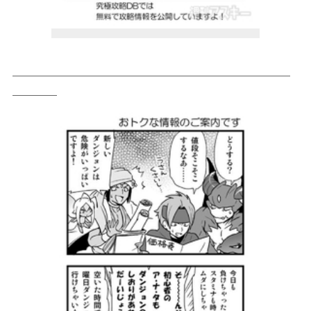
＿＿＿＿＿＿＿＿＿＿＿＿＿＿＿＿＿＿＿＿＿＿＿＿＿
＿＿＿＿