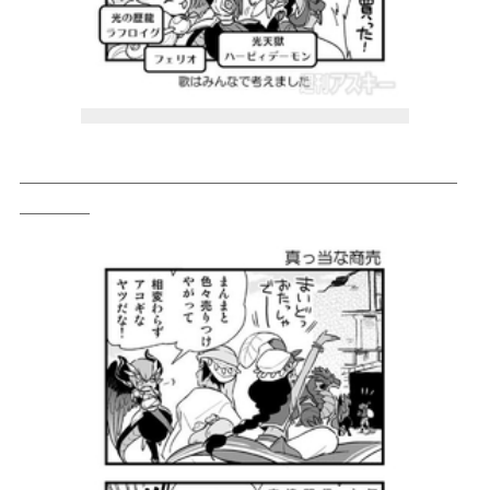
＿＿＿＿＿＿＿＿＿＿＿＿＿＿＿＿＿＿＿＿＿＿＿＿＿
＿＿＿＿