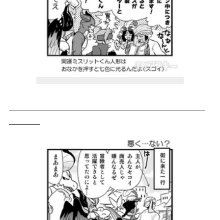
＿＿＿＿＿＿＿＿＿＿＿＿＿＿＿＿＿＿＿＿＿＿＿＿＿
＿＿＿＿