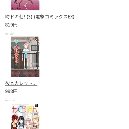
時ドキ荘! (3) (電撃コミックスEX)
819円
彼とカレット。
998円