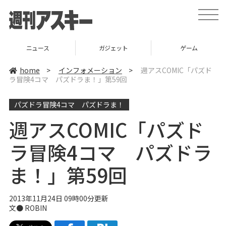
t
o
g
g
l
ニュース
ガジェット
ゲーム
e
n
a
home
>
インフォメーション
>
週アスCOMIC「パズド
v
ラ冒険4コマ パズドラま！」第59回
i
g
a
パズドラ冒険4コマ パズドラま！
t
i
o
週アスCOMIC「パズド
n
ラ冒険4コマ パズドラ
ま！」第59回
2013年11月24日 09時00分更新
文● ROBIN