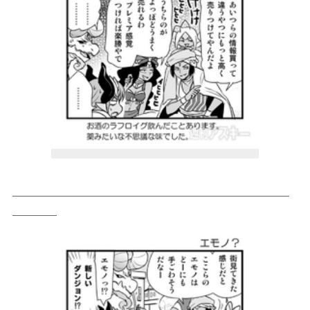
＿＿＿＿＿＿＿＿＿＿＿＿＿＿＿＿＿＿＿＿＿＿＿＿＿
＿＿＿＿