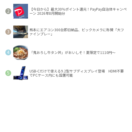
【今日から】最大30％ポイント還元！PayPay自治体キャンペ
ーン 2026年8月開始分
熊本にエアコン300台即日納品、ビックカメラに称賛「大フ
ァインプレー」
「鬼おろし牛タン丼」がおいしそ！夏限定で1110円～
USB-Cだけで使える9.2型サブディスプレイ登場 HDMI不要
でPCケース内にも設置可能