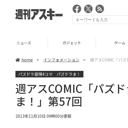
ニュース
ガジェット
ゲーム
home
>
インフォメーション
>
週アスCOMIC「パ
パズドラ冒険4コマ パズドラま！
週アスCOMIC「パズ
ま！」第57回
2013年11月10日 09時00分更新