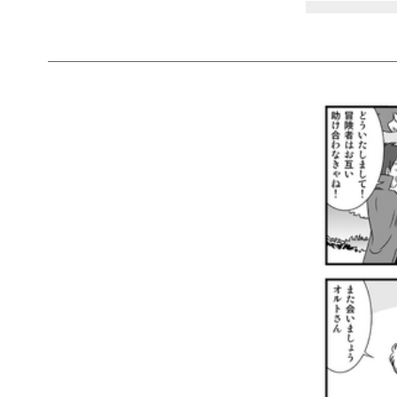
＿＿＿＿＿＿＿＿＿＿＿＿＿＿＿＿＿＿＿＿＿＿＿＿