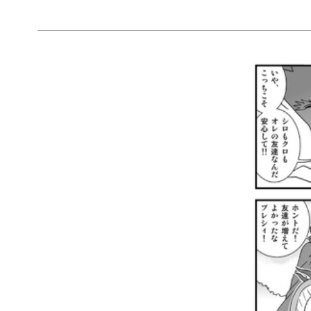
＿＿＿＿＿＿＿＿＿＿＿＿＿＿＿＿＿＿＿＿＿＿＿＿