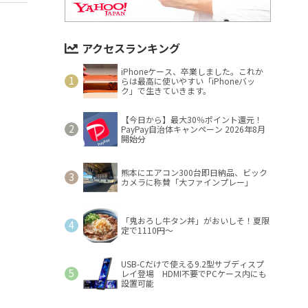
アクセスランキング
iPhoneケース、卒業しました。これか
らは最高に使いやすい「iPhoneバッ
ク」で生きていきます。
【今日から】最大30％ポイント還元！
PayPay自治体キャンペーン 2026年8月
開始分
熊本にエアコン300台即日納品、ビック
カメラに称賛「大ファインプレー」
「鬼おろし牛タン丼」がおいしそ！夏限
定で1110円～
USB-Cだけで使える9.2型サブディスプ
レイ登場 HDMI不要でPCケース内にも
設置可能