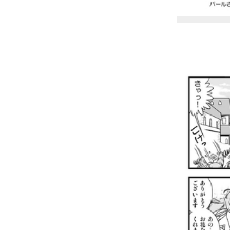
＿＿＿＿＿＿＿＿＿＿＿＿＿＿＿＿＿＿＿＿＿＿＿＿