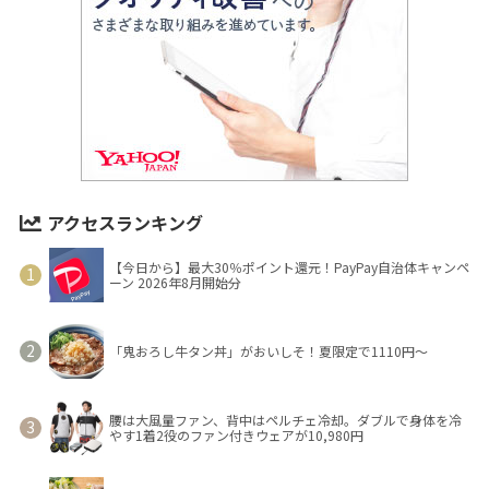
アクセスランキング
【今日から】最大30％ポイント還元！PayPay自治体キャンペ
ーン 2026年8月開始分
「鬼おろし牛タン丼」がおいしそ！夏限定で1110円～
腰は大風量ファン、背中はペルチェ冷却。ダブルで身体を冷
やす1着2役のファン付きウェアが10,980円