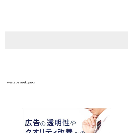
Tweets by weeklyascii