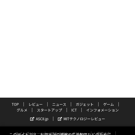
TOP
レビュー
ニュース
ガジェット
ゲーム
グルメ
スタートアップ
ICT
インフォメーション
ASCII.jp
MITテクノロジーレビュー
サイトポリシー
プライバシーポリシー
運営会社
このサイトでは、利用状況の把握や広告配信などのために、