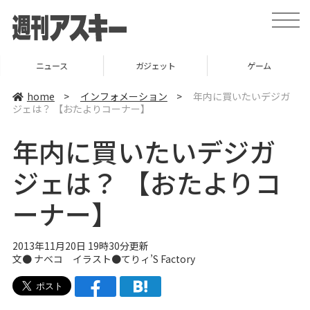
t
o
g
g
l
ニュース
ガジェット
ゲーム
e
n
a
home
>
インフォメーション
>
年内に買いたいデジガ
v
ジェは？ 【おたよりコーナー】
i
g
a
年内に買いたいデジガ
t
i
o
ジェは？ 【おたよりコ
n
ーナー】
2013年11月20日 19時30分更新
文●
ナベコ
イラスト●てりィ’S Factory