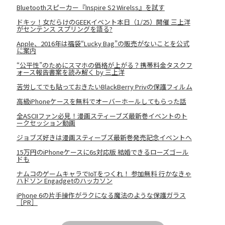
Bluetoothスピーカー『Inspire S2 Wirelss』を試す
ドキッ！女だらけのGEEKイベント本日（1/25）開催 三上洋
がセンテンス スプリングを語る?
Apple、2016年は福袋“Lucky Bag”の販売がないことを公式
に案内
“公平性”のためにスマホの価格が上がる？携帯料金タスクフ
ォース報告書案を読み解く by 三上洋
苦労してでも貼っておきたいBlackBerry Privの保護フィルム
高級iPhoneケースを無料でオーバーホールしてもらった話
全ASCIIファン必見！漫画スティーブズ最新巻イベントのト
ークセッション動画
ジョブズ好きは漫画スティーブズ最新巻発売記念イベントへ
15万円のiPhoneケースに6s対応版 結婚できるローズゴール
ドも
ナムコのゲームキャラでIoTをつくれ！ 参加無料 行かなきゃ
ハドソン Engadgetのハッカソン
iPhone 6の片手操作がラクになる魔法のような保護ガラス
［PR］