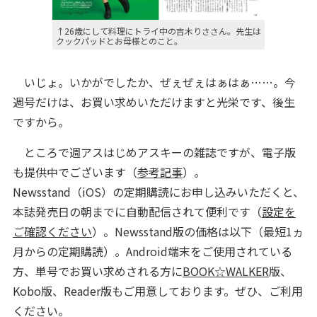
↑26歳にして料理にトライ中の吉木りささん。先生は
クックパッドとお母様とのこと。
いじょ。いかがでしたか、ぜぇぜぇはぁはぁ……。今
週号だけは、お買い求めいただけますと光栄です、後生
ですから
。
ところで
週アスはじめアスキーの雑誌ですが、電子版
も提供中でございます（
参考記事
）。
Newsstand（iOS）の定期購読にお申し込みいただくと、
本誌発売日の朝までに自動配信されて便利です（
設定を
ご確認ください
）。Newsstand版の
価格は以下（最短1ヵ
月からの定期購読）。
Android端末をご使用されている
方、単号でお買い求めされる方に
BOOK☆WALKER
版、
Kobo版、Reader版も
ご用意しております。ぜひ、ご利用
ください。