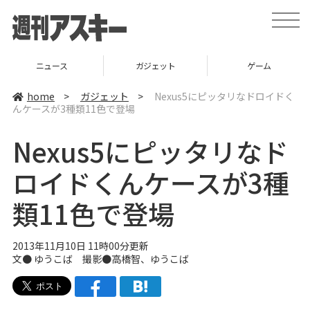
t
o
g
g
l
ニュース
ガジェット
ゲーム
e
n
a
home
>
ガジェット
>
Nexus5にピッタリなドロイドく
v
んケースが3種類11色で登場
i
g
a
Nexus5にピッタリなド
t
i
o
ロイドくんケースが3種
n
類11色で登場
2013年11月10日 11時00分更新
文●
ゆうこば
撮影●高橋智、
ゆうこば