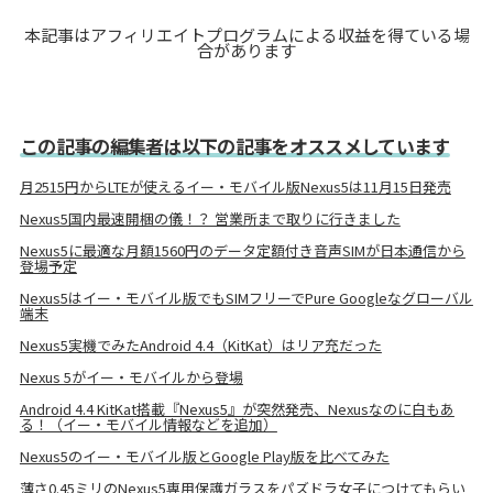
本記事はアフィリエイトプログラムによる収益を得ている場
合があります
この記事の編集者は以下の記事をオススメしています
月2515円からLTEが使えるイー・モバイル版Nexus5は11月15日発売
Nexus5国内最速開梱の儀！？ 営業所まで取りに行きました
Nexus5に最適な月額1560円のデータ定額付き音声SIMが日本通信から
登場予定
Nexus5はイー・モバイル版でもSIMフリーでPure Googleなグローバル
端末
Nexus5実機でみたAndroid 4.4（KitKat）はリア充だった
Nexus 5がイー・モバイルから登場
Android 4.4 KitKat搭載『Nexus5』が突然発売、Nexusなのに白もあ
る！（イー・モバイル情報などを追加）
Nexus5のイー・モバイル版とGoogle Play版を比べてみた
薄さ0.45ミリのNexus5専用保護ガラスをパズドラ女子につけてもらい