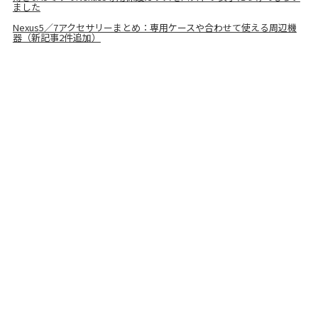
ました
Nexus5／7アクセサリーまとめ：専用ケースや合わせて使える周辺機
器（新記事2件追加）