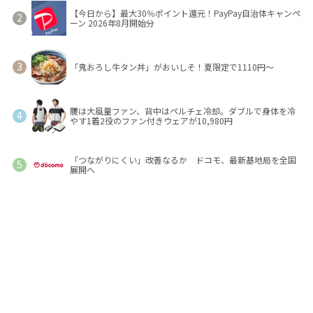
【今日から】最大30％ポイント還元！PayPay自治体キャンペ
ーン 2026年8月開始分
「鬼おろし牛タン丼」がおいしそ！夏限定で1110円～
腰は大風量ファン、背中はペルチェ冷却。ダブルで身体を冷
やす1着2役のファン付きウェアが10,980円
「つながりにくい」改善なるか ドコモ、最新基地局を全国
展開へ