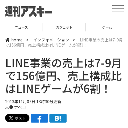
t
o
g
g
l
ニュース
ガジェット
ゲーム
e
n
a
home
>
インフォメーション
>
LINE事業の売上は7-9月
v
で156億円、売上構成比はLINEゲームが6割！
i
g
a
LINE事業の売上は7-9月
t
i
o
で156億円、売上構成比
n
はLINEゲームが6割！
2013年11月07日 13時30分更新
文●
ナベコ