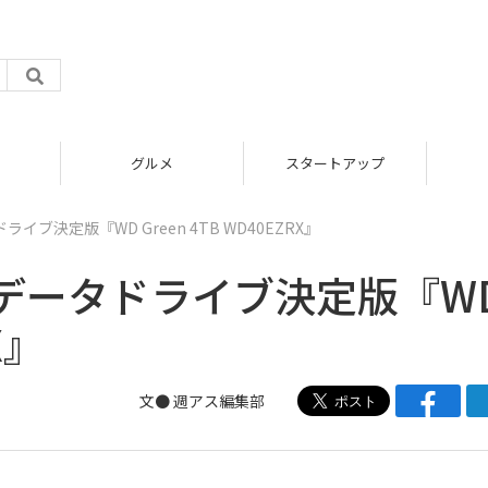
グルメ
スタートアップ
ブ決定版『WD Green 4TB WD40EZRX』
データドライブ決定版『W
X』
文●
週アス編集部