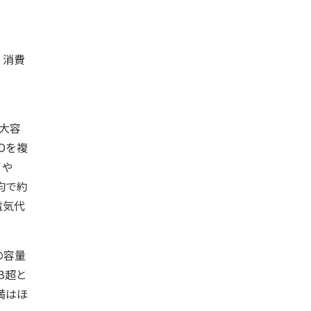
、消費
の大容
Dを複
イや
均で約
電気代
の容量
B超と
満はほ