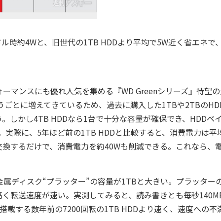
ドル時約4Wと、旧世代の1TB HDDより平均で5W近く省エネで
ーマンスにも優れ人気を集める『WD Greenシリーズ』待望
うごとに増えてきているため、過去に購入した1TBや2TBのHD
しかし4TB HDDなら1台で十分な容量が確保でき、HDDベ
。実際に、5年ほど前の1TB HDDと比較すると、消費電力は平
1台に交換するだけで、消費電力を約40Wも削減できる。これなら、
金属ディスク“プラッター”の容量が1TBと大きい。プラッター
く転送速度が速い。実測してみると、読み書きとも毎秒140M
搭載する数年前の7200回転の1TB HDDより速く、速度への不