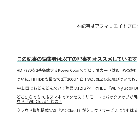
本記事はアフィリエイトプロ
この記事の編集者は以下の記事をオススメしています
HD 7970を2基搭載するPowerColorの新ビデオカードは9月発売か!?：COM
ついに5TB HDDも最安で2万2000円台！WD50EZRXに飛びついて
4K動画でもどんどん来い！驚異の12TB外付けHDD『WD My Book 
どこからでもPC＆スマホでアクセス！リモートでバックアップが可
ウド『WD Cloud』とは？
クラウド機能搭載NAS『WD Cloud』がクラウドサービスよりも