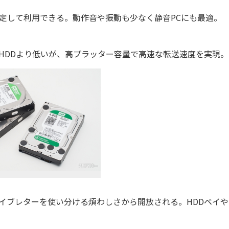
安定して利用できる。動作音や振動も少なく静音PCにも最適。
速HDDより低いが、高プラッター容量で高速な転送速度を実現。
ライブレターを使い分ける煩わしさから開放される。HDDベイやS