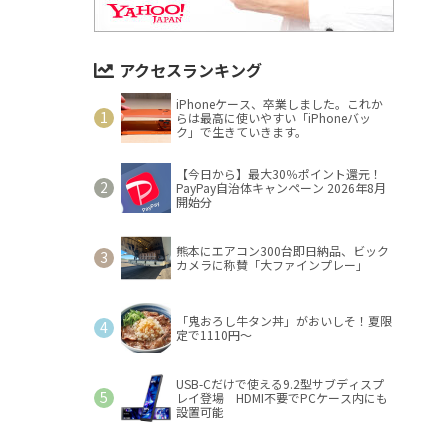
アクセスランキング
iPhoneケース、卒業しました。これか
らは最高に使いやすい「iPhoneバッ
ク」で生きていきます。
【今日から】最大30％ポイント還元！
PayPay自治体キャンペーン 2026年8月
開始分
熊本にエアコン300台即日納品、ビック
カメラに称賛「大ファインプレー」
「鬼おろし牛タン丼」がおいしそ！夏限
定で1110円～
USB-Cだけで使える9.2型サブディスプ
レイ登場 HDMI不要でPCケース内にも
設置可能