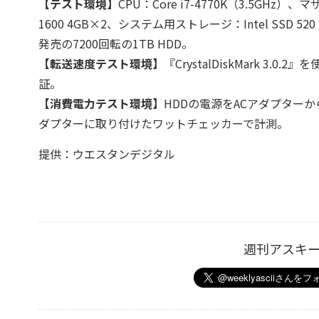
【テスト環境】
CPU：Core i7-4770K（3.5GHz）、
1600 4GB×2、システム用ストレージ：Intel SSD 520 
発売の7200回転の1TB HDD。
【転送速度テスト環境】
『CrystalDiskMark 3
証。
【消費電力テスト環境】
HDDの電源をACアダプターから取り
ダプターに取り付けたワットチェッカーで計測。
提供：ウエスタンデジタル
週刊アスキ