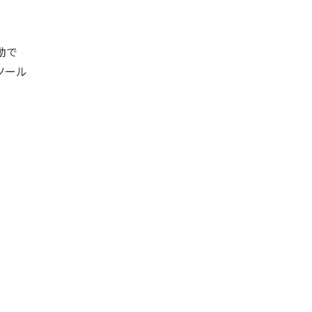
動で
ツール
。