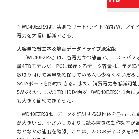
↑WD40EZRXは、実測でリード/ライト時約7W、アイ
電力を大幅に低減できる。
大容量で省エネ＆静音データドライブ決定版
『WD40EZRX』は、省電力かつ静音で、コストパフォ
量4TBモデルだ。PCに保存するデータ容量は、年を追
数取り付けて容量を確保している人も少なくないだろう。
SATAポートを節約できる。また、消費電力も低減可能
5W少ない。この1TB HDD4台を『WD40EZRX』
も大きく節約できそうだ。
WD40EZRXは、データを記録する磁性体を塗布した
が大きいと、小さいものよりも読み書きの動作効率が高
なかなかの速度を確認。これは、250GBディスクを4枚