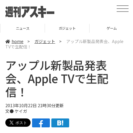
t
o
g
g
l
ニュース
ガジェット
ゲーム
e
n
a
home
>
ガジェット
>
アップル新製品発表会、Apple
v
TVで生配信！
i
g
a
アップル新製品発表
t
i
o
会、Apple TVで生配
n
信！
2013年10月22日 21時30分更新
文●
ケイガ