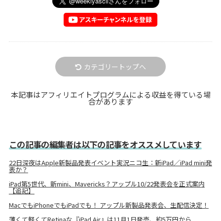
カテゴリートップへ
本記事はアフィリエイトプログラムによる収益を得ている場
合があります
この記事の編集者は以下の記事をオススメしています
22日深夜はApple新製品発表イベント実況ニコ生：新iPad／iPad mini発
表か？
iPad第5世代、新mini、Mavericks？‎アップル10/22発表会を正式案内
【追記】
MacでもiPhoneでもiPadでも！ アップル新製品発表会、生配信決定！
薄くて軽くてRetinaな『iPad Air』は11月1日発売、約5万円から