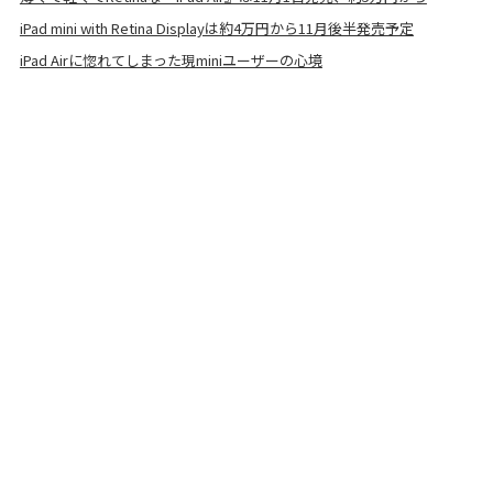
iPad mini with Retina Displayは約4万円から11月後半発売予定
iPad Airに惚れてしまった現miniユーザーの心境