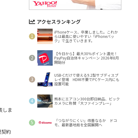
アクセスランキング
iPhoneケース、卒業しました。これか
らは最高に使いやすい「iPhoneバッ
ク」で生きていきます。
【今日から】最大30％ポイント還元！
PayPay自治体キャンペーン 2026年8月
開始分
USB-Cだけで使える9.2型サブディスプ
レイ登場 HDMI不要でPCケース内にも
設置可能
熊本にエアコン300台即日納品、ビック
カメラに称賛「大ファインプレー」
表しま
「つながりにくい」改善なるか ドコ
モ、最新基地局を全国展開へ
規契約