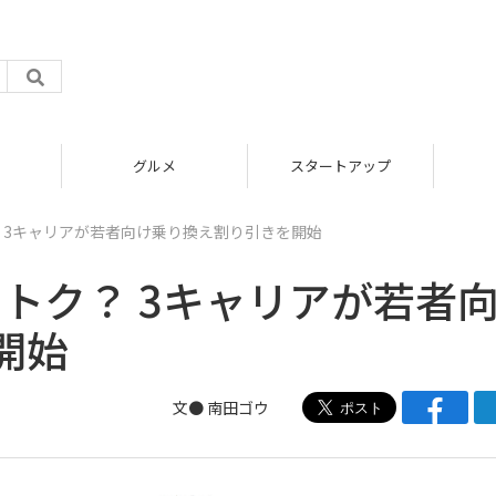
グルメ
スタートアップ
ク？ 3キャリアが若者向け乗り換え割り引きを開始
がオトク？ 3キャリアが若者
開始
文●
南田ゴウ