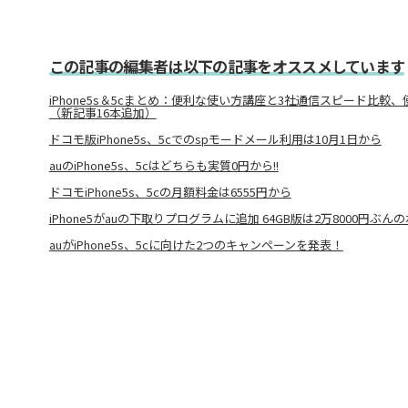
この記事の編集者は以下の記事をオススメしています
iPhone5s＆5cまとめ：便利な使い方講座と3社通信スピード比較
（新記事16本追加）
ドコモ版iPhone5s、5cでのspモードメール利用は10月1日から
auのiPhone5s、5cはどちらも実質0円から!!
ドコモiPhone5s、5cの月額料金は6555円から
iPhone5がauの下取りプログラムに追加 64GB版は2万8000円ぶん
auがiPhone5s、5cに向けた2つのキャンペーンを発表！