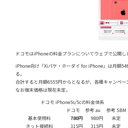
ドコモはiPhoneの料金プランについてウェブで公開し
iPhone向け「Xiパケ・ホーダイ for iPhone」は
る。
合計すると月額6555円からとなるが、各種キャンペーン
なお端末価格は現在未定。
ドコモ iPhone5s/5cの料金体系
ドコモ
参考 au
参考 SBM
基本使用料
780円
980円
未定
ネット接続料
315円
315円
未定