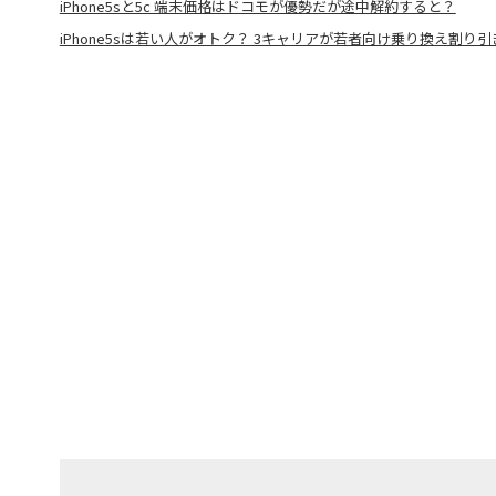
iPhone5sと5c 端末価格はドコモが優勢だが途中解約すると？
iPhone5sは若い人がオトク？ 3キャリアが若者向け乗り換え割り