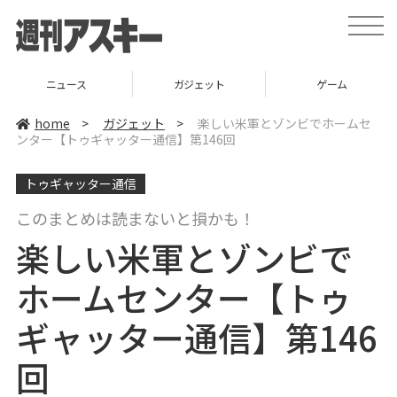
t
o
g
g
l
ニュース
ガジェット
ゲーム
e
n
a
home
>
ガジェット
>
楽しい米軍とゾンビでホームセ
v
ンター【トゥギャッター通信】第146回
i
g
a
トゥギャッター通信
t
i
o
このまとめは読まないと損かも！
n
楽しい米軍とゾンビで
ホームセンター【トゥ
ギャッター通信】第146
回