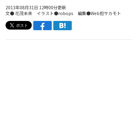
2013年08月31日 12時00分更新
文●
花茂未来
イラスト●
robops
編集●
Web担サカモト