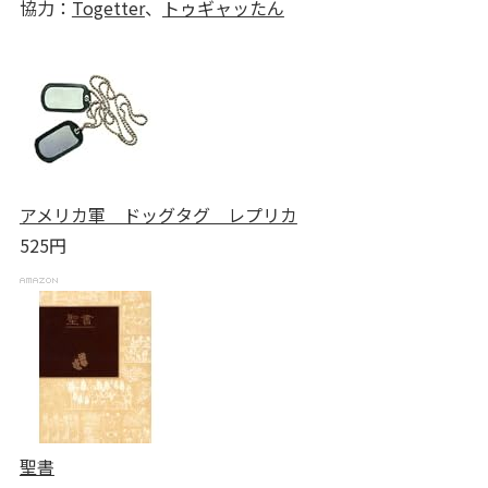
協力：
Togetter
、
トゥギャッたん
アメリカ軍 ドッグタグ レプリカ
525円
聖書