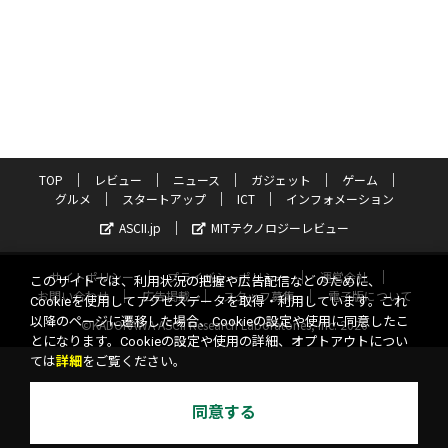
TOP
レビュー
ニュース
ガジェット
ゲーム
グルメ
スタートアップ
ICT
インフォメーション
ASCII.jp
MITテクノロジーレビュー
サイトポリシー
プライバシーポリシー
運営会社
このサイトでは、利用状況の把握や広告配信などのために、
お問い合わせ
広告掲載
スタッフ募集
電子版について
Cookieを使用してアクセスデータを取得・利用しています。これ
以降のページに遷移した場合、Cookieの設定や使用に同意したこ
©KADOKAWA ASCII Research Laboratories, Inc. 2026
とになります。Cookieの設定や使用の詳細、オプトアウトについ
ては
詳細
をご覧ください。
同意する