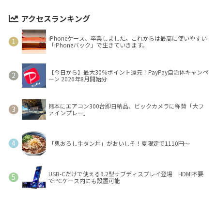
アクセスランキング
iPhoneケース、卒業しました。これからは最高に使いやすい
「iPhoneバック」で生きていきます。
【今日から】最大30％ポイント還元！PayPay自治体キャンペ
ーン 2026年8月開始分
熊本にエアコン300台即日納品、ビックカメラに称賛「大フ
ァインプレー」
「鬼おろし牛タン丼」がおいしそ！夏限定で1110円～
USB-Cだけで使える9.2型サブディスプレイ登場 HDMI不要
でPCケース内にも設置可能