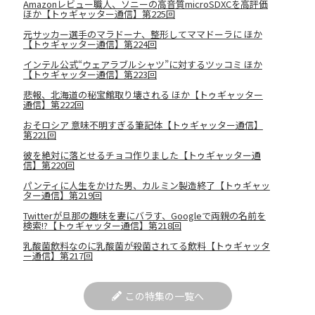
Amazonレビュー職人、ソニーの高音質microSDXCを高評価
ほか【トゥギャッター通信】第225回
元サッカー選手のマラドーナ、整形してママドーラに ほか
【トゥギャッター通信】第224回
インテル公式“ウェアラブルシャツ”に対するツッコミ ほか
【トゥギャッター通信】第223回
悲報、北海道の秘宝館取り壊される ほか【トゥギャッター
通信】第222回
おそロシア 意味不明すぎる筆記体【トゥギャッター通信】
第221回
彼を絶対に落とせるチョコ作りました【トゥギャッター通
信】第220回
パンティに人生をかけた男、カルミン製造終了【トゥギャッ
ター通信】第219回
Twitterが旦那の趣味を妻にバラす、Googleで両親の名前を
検索!?【トゥギャッター通信】第218回
乳酸菌飲料なのに乳酸菌が殺菌されてる飲料【トゥギャッタ
ー通信】第217回
この特集の一覧へ