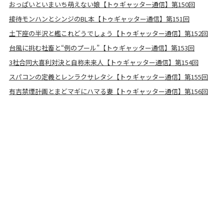
おっぱいといまいち萌えない娘【トゥギャッター通信】第150回
接待モンハンとシンジのBL本【トゥギャッター通信】第151回
土下座の半沢と艦これどうでしょう【トゥギャッター通信】第152回
台風に挑む社畜と“例のプール”【トゥギャッター通信】第153回
3社合同大喜利対決と自称未来人【トゥギャッター通信】第154回
スパコンの定義とレンラクサレタシ【トゥギャッター通信】第155回
有吉禁煙計画とまどマギにハマる妻【トゥギャッター通信】第156回