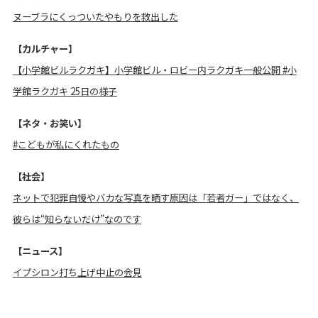
ヌーブラにくっついたやもりを救出した
【カルチャー】
【小学館ビルラクガキ】小学館ビル・ロビー内ラクガキ一般公開 #小
学館ラクガキ 25日の様子
【ネタ・お笑い】
#こどもが私にくれたもの
【社会】
ネットで犯罪自慢やバカな写真を晒す原因は「若者ガー」ではなく、
彼らは“知らないだけ”なのです
【ニュース】
イプシロン打ち上げ中止の会見