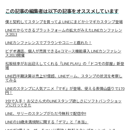
この記事の編集者は以下の記事をオススメしています
僕と契約してスタンプを買ってよ LINEにまどか☆マギカスタンプ登場
LINEだからできるプラットフォームの拡大がみえたLINEカンファレン
ス2013
LINEカンファレンスでブラウンやコニーと戯れた！
ビデオ通話、個人が売買できるeコマース機能導入 LINEカンファレン
ス2013開催
松坂桃李がお出迎えしてくれる『LINE PLAY』の「ドコモの部屋」新登
場
LINE四半期決算は売上97億超、LINEゲーム、スタンプの状況を考察し
てみる
LINEのスタンプに人気アニメ『マギ』が登場、使える表情山盛りで170
円！
3分で入手！ お父さん犬のLINEスタンプ欲しさにソフトバンクショッ
プに行ってきた
LINE、サリーのスタンプがただ今無料で配信中!!
LINEの18歳未満規制に関する「デマ」と「本当」