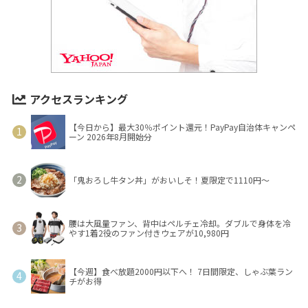
アクセスランキング
【今日から】最大30％ポイント還元！PayPay自治体キャンペ
ーン 2026年8月開始分
「鬼おろし牛タン丼」がおいしそ！夏限定で1110円～
腰は大風量ファン、背中はペルチェ冷却。ダブルで身体を冷
やす1着2役のファン付きウェアが10,980円
【今週】食べ放題2000円以下へ！ 7日間限定、しゃぶ葉ラン
チがお得