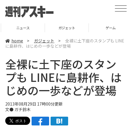
t
o
g
g
l
ニュース
ガジェット
ゲーム
e
n
a
home
>
ガジェット
>
全裸に土下座のスタンプも LINE
v
に島耕作、はじめの一歩などが登場
i
g
a
全裸に土下座のスタン
t
i
o
プも LINEに島耕作、は
n
じめの一歩などが登場
2013年08月29日 17時00分更新
文●
ガチ鈴木