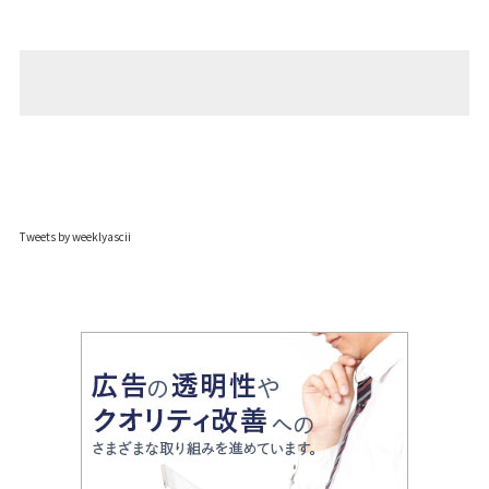
Tweets by weeklyascii