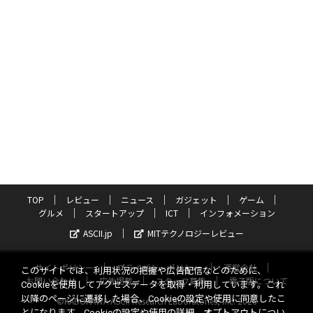
TOP
レビュー
ニュース
ガジェット
ゲーム
グルメ
スタートアップ
ICT
インフォメーション
ASCII.jp
MITテクノロジーレビュー
サイトポリシー
プライバシーポリシー
運営会社
このサイトでは、利用状況の把握や広告配信などのために、
お問い合わせ
広告掲載
スタッフ募集
電子版について
Cookieを使用してアクセスデータを取得・利用しています。これ
以降のページに遷移した場合、Cookieの設定や使用に同意したこ
©KADOKAWA ASCII Research Laboratories, Inc. 2026
とになります。Cookieの設定や使用の詳細、オプトアウトについ