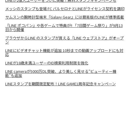
LINEが2億人ユーザーをついに突破！無料スタンプキャンペーンも
メッシのスタンプも登場 FC バルセロナとLINEがライセンス契約を調印
サムスンの腕時計型端末『Galaxy Gear』には簡易版のLINEが標準搭載
『LINE ポコパン』や各ゲームで特典が!! 「7日間ゲーム祭り」が9月13
日から開催
ブラウザからLINE のスタンプが買える『LINE ウェブストア』がオープ
ン
LINEにビデオチャット機能が追加 10秒までの動画アップロードにも対
応
LINEが18歳未満ユーザーのID検索利用制限を強化
LINE cameraが5000万DL突破、より美しく見せる“ビューティー機
能”も追加
LINEスタンプを期間限定配布！LINE GAME1周年記念キャンペーン