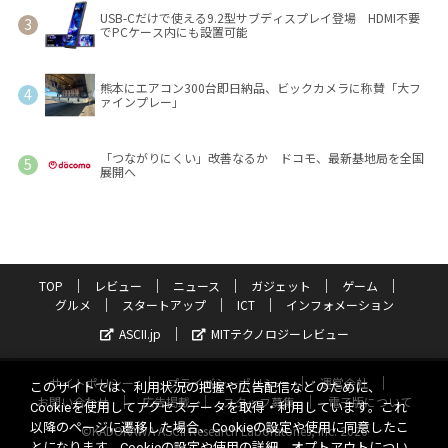
USB-Cだけで使える9.2型サブディスプレイ登場 HDMI不要
でPCケース内にも設置可能
熊本にエアコン300台即日納品、ビックカメラに称賛「大フ
ァインプレー」
「つながりにくい」改善なるか ドコモ、最新基地局を全国
展開へ
TOP
レビュー
ニュース
ガジェット
ゲーム
グルメ
スタートアップ
ICT
インフォメーション
ASCII.jp
MITテクノロジーレビュー
サイトポリシー
プライバシーポリシー
運営会社
このサイトでは、利用状況の把握や広告配信などのために、
お問い合わせ
広告掲載
スタッフ募集
電子版について
Cookieを使用してアクセスデータを取得・利用しています。これ
以降のページに遷移した場合、Cookieの設定や使用に同意したこ
©KADOKAWA ASCII Research Laboratories, Inc. 2026
とになります。Cookieの設定や使用の詳細、オプトアウトについ