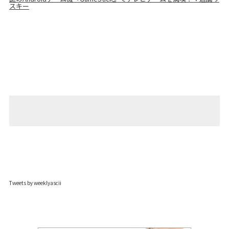
スキー
Tweets by weeklyascii