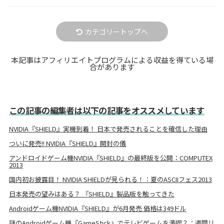
カテゴリートップへ
本記事はアフィリエイトプログラムによる収益を得ている場
合があります
この記事の編集者は以下の記事をオススメしています
NVIDIA『SHIELD』実機到着！ 日本で発売されることを確信した理由
ついに発売!! NVIDIA『SHIELD』開封の儀
アンドロイドゲーム機NVIDIA『SHIELD』の最終版を公開：COMPUTEX
2013
国内初お披露目！ NVIDIA SHIELDが見られる！：夏のASCIIフェス2013
日本発売の望みはある？ 『SHIELD』製品版を触ってきた
Androidゲーム機NVIDIA『SHIELD』が6月発売 価格は349ドル
謎のAndroidゲーム機『GameStick』でテレビゲームを満喫？：週間リ