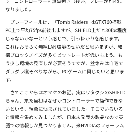
す。コントローラーも無事動き（後述）プレーが可能に
なりました。
プレーフィールは、『Tomb Raider』はGTX760搭載
PC上で平均75fps前後出ますが、SHIELD上だと30fps程度
じゃないかなーという感じで、引っ掛かりを感じます。
これはおそらく無線LAN環境のせいだと思いますが、結
構ブロックノイズが多くビットレートが低いもよう。も
う少し環境の見直しが必要そうですが、盆休みは自宅で
ダラダラ寝そべりながら、PCゲームに興じたいと思いま
す。
さてここからはオマケのお話。実はワタクシのSHIELD
ちゃん、来た当初はなぜかコントローラーで操作できな
いという、現象に悩まされていました。そこでいろいろ
と情報を集めてみましたが、日本未発売の製品なので英
語での情報しか見つかりません。米NVIDIAのフォーラム