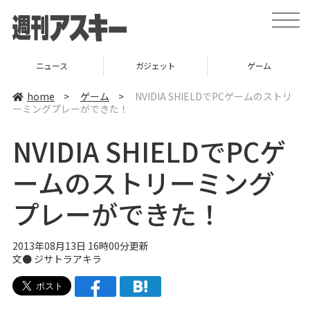
t
o
g
g
l
ニュース
ガジェット
ゲーム
e
n
a
home
>
ゲーム
>
NVIDIA SHIELDでPCゲームのストリ
v
ーミングプレーができた！
i
g
a
NVIDIA SHIELDでPCゲ
t
i
o
ームのストリーミング
n
プレーができた！
2013年08月13日 16時00分更新
文●
ジサトラアキラ