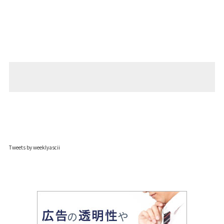
Tweets by weeklyascii