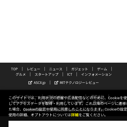
TOP
レビュー
ニュース
ガジェット
ゲーム
グルメ
スタートアップ
ICT
インフォメーション
ASCII.jp
MITテクノロジーレビュー
サイトポリシー
プライバシーポリシー
運営会社
このサイトでは、利用状況の把握や広告配信などのために、Cookieを
お問い合わせ
広告掲載
スタッフ募集
電子版について
してアクセスデータを取得・利用しています。これ以降のページに遷移
た場合、Cookieの設定や使用に同意したことになります。Cookieの設
©KADOKAWA ASCII Research Laboratories, Inc. 2026
使用の詳細、オプトアウトについては
詳細
をご覧ください。