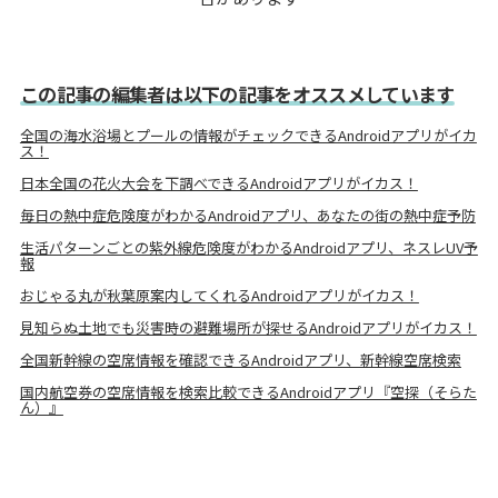
この記事の編集者は以下の記事をオススメしています
全国の海水浴場とプールの情報がチェックできるAndroidアプリがイカ
ス！
日本全国の花火大会を下調べできるAndroidアプリがイカス！
毎日の熱中症危険度がわかるAndroidアプリ、あなたの街の熱中症予防
生活パターンごとの紫外線危険度がわかるAndroidアプリ、ネスレUV予
報
おじゃる丸が秋葉原案内してくれるAndroidアプリがイカス！
見知らぬ土地でも災害時の避難場所が探せるAndroidアプリがイカス！
全国新幹線の空席情報を確認できるAndroidアプリ、新幹線空席検索
国内航空券の空席情報を検索比較できるAndroidアプリ『空探（そらた
ん）』