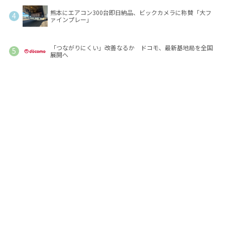
熊本にエアコン300台即日納品、ビックカメラに称賛「大フ
ァインプレー」
「つながりにくい」改善なるか ドコモ、最新基地局を全国
展開へ