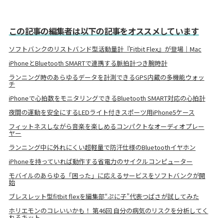
この記事の編集者は以下の記事をオススメしています
ソフトバンクのリストバンド型活動量計『Fitbit Flex』が登場｜Mac
iPhoneとBluetooth SMARTで連携する脈拍計つき腕時計
ランニング時のあらゆるデータを計測できるGPS内蔵の多機能ウォッ
チ
iPhoneで心拍数をモニタリングできるBluetooth SMART対応の心拍計
夜間の運動を安全にするLEDライト付きスポーツ用iPhone5ケース
フィットネスしながら音楽を楽しめるコンパクトなオーディオプレー
ヤー
ランニング中に外れにくい超軽量で防汗仕様のBluetoothイヤホン
iPhoneを持っていれば動作する省電力のサイクルコンピューター
モバイルのあらゆる「困った」に応えるサービスをソフトバンクが開
始
ブレスレット型fitbit flexを編集部“ぷに子”代表つばさが試してみた
ホリエモンのコレいいかも！ 第46回 自分の病気のリスクを分析してく
れるキット