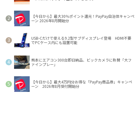
【今日から】最大30％ポイント還元！PayPay自治体キャンペ
ーン 2026年8月開始分
USB-Cだけで使える9.2型サブディスプレイ登場 HDMI不要
でPCケース内にも設置可能
熊本にエアコン300台即日納品、ビックカメラに称賛「大フ
ァインプレー」
【今日から】最大4万円分お得な「PayPay商品券」キャンペ
ーン 2026年8月受付開始分