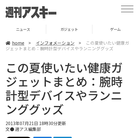
t
o
g
g
l
ニュース
ガジェット
ゲーム
e
n
a
home
>
インフォメーション
>
この夏使いたい健康ガ
v
ジェットまとめ：腕時計型デバイスやランニンググッズ
i
g
a
この夏使いたい健康ガ
t
i
o
ジェットまとめ：腕時
n
計型デバイスやランニ
ンググッズ
2013年07月21日 18時30分更新
文●
週アス編集部