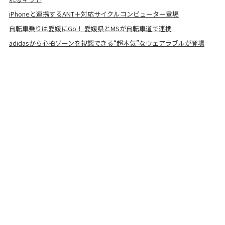
iPhoneと連携するANT＋対応サイクルコンピューター登場
自転車乗りは愛媛にGo！ 愛媛県とMSが自転車道で連携
adidasから心拍ゾーンを視認できる“超本気”なウェアラブルが登場