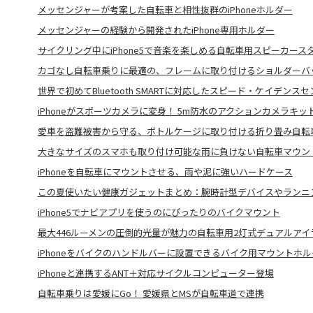
メッセンジャーが考案した自転車と相性抜群のiPhoneホルダー
メッセンジャーの経験から開発されたiPhone専用ホルダー
サイクリング中にiPhone5で音楽を楽しめる自転車用スピーカース
カゴなし自転車乗りに最適の、フレームに取り付けるショルダーバ
世界で初めてBluetooth SMARTに対応したスピード・ケイデンス
iPhoneがスポーツカメラに変身！ 5m防水のアクションカメラキッ
愛車を盗難被害から守る、ボトルケージに取り付ける折り畳み自転
大きなサイズのスマホも取り付け可能な雨に負けない自転車マウン
iPhoneを自転車にマウントさせる、雨や泥に強いハードケース
この夏使いたい健康ガジェットまとめ：腕時計型デバイスやランニ
iPhone5でナビアプリを使うのにぴったりのバイクマウント
最大446ルーメンの圧倒的光量が魅力の自転車用2灯式デュアルアイ
iPhoneをバイクのハンドルバーに設置できるバイク用マウントホル
iPhoneと連携するANT＋対応サイクルコンピューター登場
自転車乗りは愛媛にGo！ 愛媛県とMSが自転車道で連携