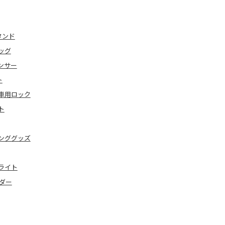
タンド
ッグ
センサー
ト
車用ロック
ト
ンググッズ
ライト
ダー