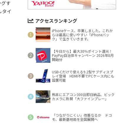
ングす
ルタイ
アクセスランキング
iPhoneケース、卒業しました。これか
らは最高に使いやすい「iPhoneバッ
ク」で生きていきます。
【今日から】最大30％ポイント還元！
PayPay自治体キャンペーン 2026年8月
開始分
USB-Cだけで使える9.2型サブディスプ
レイ登場 HDMI不要でPCケース内にも
設置可能
熊本にエアコン300台即日納品、ビック
カメラに称賛「大ファインプレー」
「つながりにくい」改善なるか ドコ
モ、最新基地局を全国展開へ