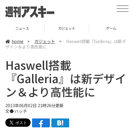
t
o
g
g
l
ニュース
ガジェット
ゲーム
e
n
a
home
>
ガジェット
>
Haswell搭載『Galleria』は新デ
v
ザイン＆より高性能に
i
g
a
Haswell搭載
t
i
o
『Galleria』は新デザイ
n
ン＆より高性能に
2013年06月02日 21時26分更新
文●
ハッチ