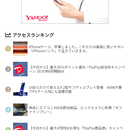
アクセスランキング
iPhoneケース、卒業しました。これからは最高に使いやすい
「iPhoneバック」で生きていきます。
【今日から】最大30％ポイント還元！PayPay自治体キャンペ
ーン 2026年8月開始分
USB-Cだけで使える9.2型サブディスプレイ登場 HDMI不要
でPCケース内にも設置可能
熊本にエアコン300台即日納品、ビックカメラに称賛「大フ
ァインプレー」
【今日から】最大4万円分お得な「PayPay商品券」キャンペ