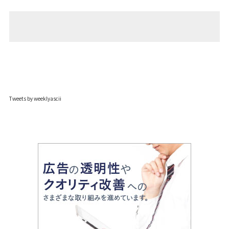
Tweets by weeklyascii