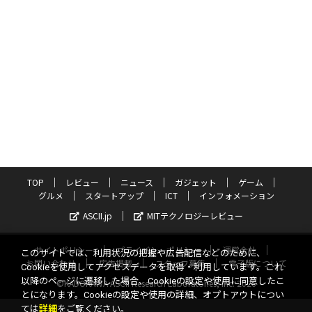
TOP
レビュー
ニュース
ガジェット
ゲーム
グルメ
スタートアップ
ICT
インフォメーション
ASCII.jp
MITテクノロジーレビュー
サイトポリシー
プライバシーポリシー
運営会社
このサイトでは、利用状況の把握や広告配信などのために、
お問い合わせ
広告掲載
スタッフ募集
電子版について
Cookieを使用してアクセスデータを取得・利用しています。これ
以降のページに遷移した場合、Cookieの設定や使用に同意したこ
©KADOKAWA ASCII Research Laboratories, Inc. 2026
とになります。Cookieの設定や使用の詳細、オプトアウトについ
ては
詳細
をご覧ください。