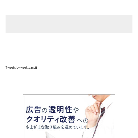
Tweets by weeklyascii