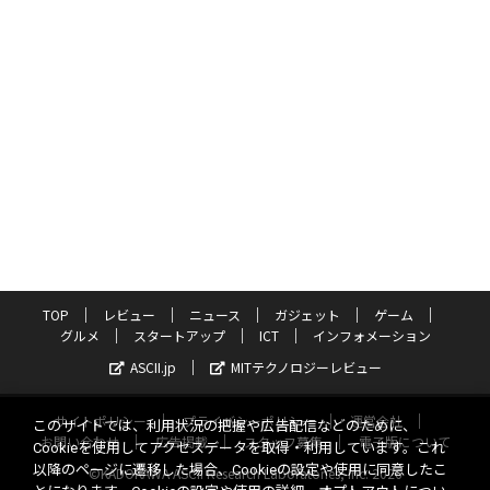
TOP
レビュー
ニュース
ガジェット
ゲーム
グルメ
スタートアップ
ICT
インフォメーション
ASCII.jp
MITテクノロジーレビュー
サイトポリシー
プライバシーポリシー
運営会社
このサイトでは、利用状況の把握や広告配信などのために、
お問い合わせ
広告掲載
スタッフ募集
電子版について
Cookieを使用してアクセスデータを取得・利用しています。これ
以降のページに遷移した場合、Cookieの設定や使用に同意したこ
©KADOKAWA ASCII Research Laboratories, Inc. 2026