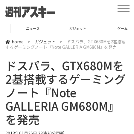
t
o
g
g
l
ニュース
ガジェット
ゲーム
e
n
a
home
>
ガジェット
>
ドスパラ、GTX680Mを2基搭載
v
するゲーミングノート『Note GALLERIA GM680M』を発売
i
g
a
ドスパラ、GTX680Mを
t
i
o
2基搭載するゲーミング
n
ノート『Note
GALLERIA GM680M』
を発売
2013年01月25日 23時30分更新