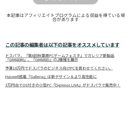
本記事はアフィリエイトプログラムによる収益を得ている場
合があります
この記事の編集者は以下の記事をオススメしています
ドスパラ、『第6回秋葉原PCゲームフェスタ』でガレリア新製品
『GM680M』、『GM680D』の2機種を展示
予算10万円でドスパラのビジネス向けPCを買わせてください。
Haswell搭載『Galleria』は新デザイン＆より高性能に
3万円台でOS付きの小型PC『Diginnos LIVA』がドスパラで販売中！