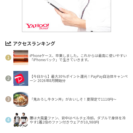
アクセスランキング
iPhoneケース、卒業しました。これからは最高に使いやすい
「iPhoneバック」で生きていきます。
【今日から】最大30％ポイント還元！PayPay自治体キャンペ
ーン 2026年8月開始分
「鬼おろし牛タン丼」がおいしそ！夏限定で1110円～
腰は大風量ファン、背中はペルチェ冷却。ダブルで身体を冷
やす1着2役のファン付きウェアが10,980円