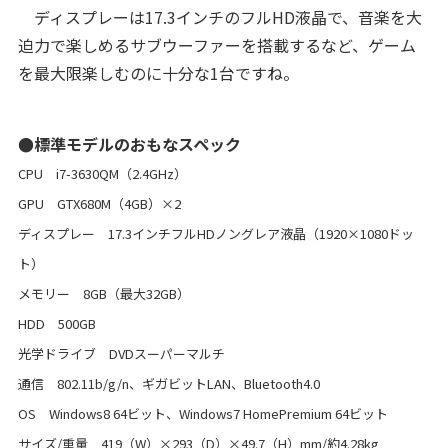
ディスプレーは17.3インチのフルHD液晶で、音楽を大
迫力で楽しめるサブウーファーを搭載するなど、ゲーム
を最大限楽しむのに十分な1台ですね。
●標準モデルのおもなスペック
CPU i7-3630QM（2.4GHz）
GPU GTX680M（4GB）×2
ディスプレー 17.3インチフルHDノングレア液晶（1920×1080ドッ
ト）
メモリー 8GB（最大32GB）
HDD 500GB
光学ドライブ DVDスーパーマルチ
通信 802.11b/g/n、ギガビットLAN、Bluetooth4.0
OS Windows8 64ビット、Windows7 HomePremium 64ビット
サイズ/重量 419（W）×293（D）×49.7（H）mm/約4.28kg