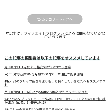
カテゴリートップへ
本記事はアフィリエイトプログラムによる収益を得ている場
合があります
この記事の編集者は以下の記事をオススメしています
月980円でLTEを使える格安SIMがOCNから登場
Xi(LTE)対応音声SIMを月額2060円で日本通信が提供開始
iPhone5のグリップ感を今よりもっと良くしたいあなたへおススメアク
セ
月980円のLTE SIMはPlayStation Vitaと相性バッチリだった
WindowsタブレットもLTEで高速に 日本HPからドコモとauのLTE対応機
が発売（画像、SIM情報追加）
SIMフリー端末を月1000円で使えるMVNO SIMたち