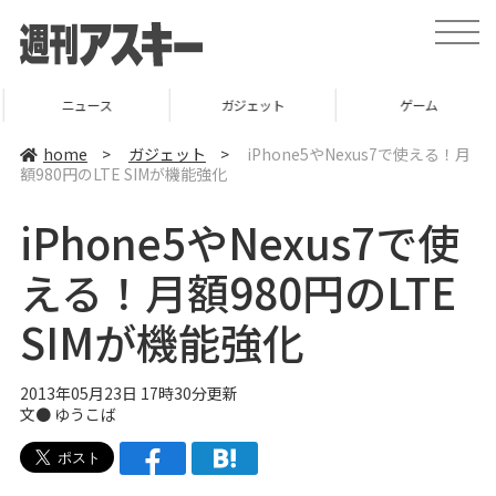
t
o
g
g
l
ニュース
ガジェット
ゲーム
e
n
a
home
>
ガジェット
>
iPhone5やNexus7で使える！月
v
額980円のLTE SIMが機能強化
i
g
a
iPhone5やNexus7で使
t
i
o
える！月額980円のLTE
n
SIMが機能強化
2013年05月23日 17時30分更新
文●
ゆうこば