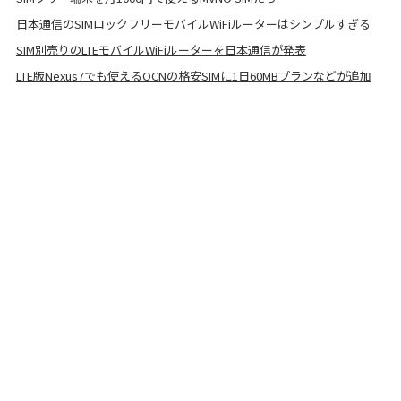
日本通信のSIMロックフリーモバイルWiFiルーターはシンプルすぎる
SIM別売りのLTEモバイルWiFiルーターを日本通信が発表
LTE版Nexus7でも使えるOCNの格安SIMに1日60MBプランなどが追加