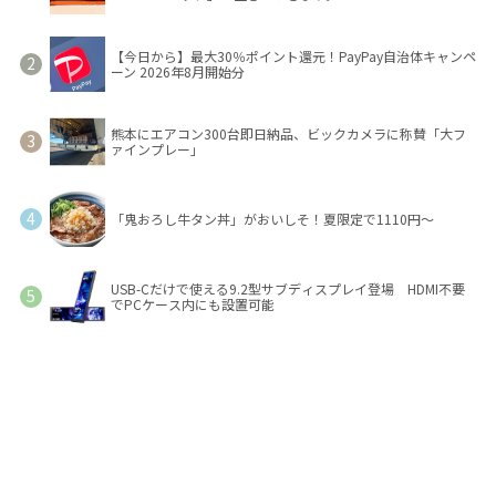
【今日から】最大30％ポイント還元！PayPay自治体キャンペ
ーン 2026年8月開始分
熊本にエアコン300台即日納品、ビックカメラに称賛「大フ
ァインプレー」
「鬼おろし牛タン丼」がおいしそ！夏限定で1110円～
USB-Cだけで使える9.2型サブディスプレイ登場 HDMI不要
でPCケース内にも設置可能