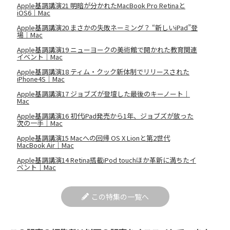
Apple基調講演21 明暗が分かれたMacBook Pro Retinaと
iOS6｜Mac
Apple基調講演20 まさかの失敗ネーミング？ “新しいiPad”登
場｜Mac
Apple基調講演19 ニューヨークの美術館で開かれた教育関連
イベント｜Mac
Apple基調講演18 ティム・クック新体制でリリースされた
iPhone4S｜Mac
Apple基調講演17 ジョブズが登壇した最後のキーノート｜
Mac
Apple基調講演16 初代iPad発売から1年、ジョブズが放った
次の一手｜Mac
Apple基調講演15 Macへの回帰 OS X Lionと第2世代
MacBook Air｜Mac
Apple基調講演14 Retina搭載iPod touchほか革新に満ちたイ
ベント｜Mac
この特集の一覧へ