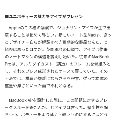
■ユニボディーの魅力をアイブがプレゼン
Appleのこの種の講演で、ジョナサン・アイブが生で出
演することは極めて珍しい。新しいノート型Macは、きっ
とデザイナー自らが解説すべき画期的な製品なんだ、と
観衆は思ったはずだ。英国訛りの口調で、アイブは従来
のノートマシンの構造を説明し始めた。従来のMacBook
Proは、アルミダイカスト（鋳造）のフレームを骨組みと
し、それをプレス成形されたケースで覆っていた。その
手法では、構造が複雑にならざるを得ず、従って本体の
重量や厚さといった面で不利となる。
MacBook Airを設計した際に、この問題に対するブレ
ークスルーを得たんだ、とアイブは言った。堅牢性を保
ちつつ、ボディーをより薄く・軽いものにするにはどう