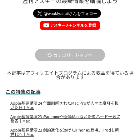
週刊アスキーの最新情報を購読しよう
カテゴリートップへ
本記事はアフィリエイトプログラムによる収益を得ている場
合があります
この特集の記事
Apple基調講演24 全面刷新されたMac Proが人々の度肝を抜
いた日｜Mac
Apple基調講演23 iPad miniや極薄iMacなど新型ハード一気に
発表｜Mac
Apple基調講演22 劇的進化を遂げたiPhone5登場。iPodも新
世代へ｜Mac