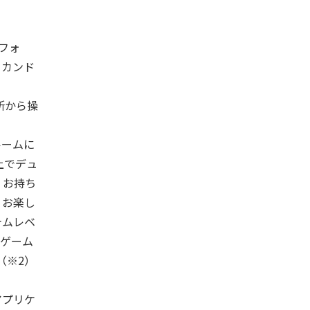
トフォ
セカンド
所から操
。
ルームに
上でデュ
、お持ち
 お楽し
テムレベ
用ゲーム
（※2）
アプリケ