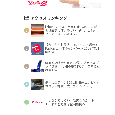
アクセスランキング
iPhoneケース、卒業しました。これか
らは最高に使いやすい「iPhoneバッ
ク」で生きていきます。
【今日から】最大30％ポイント還元！
PayPay自治体キャンペーン 2026年8月
開始分
USB-Cだけで使える9.2型サブディスプ
レイ登場 HDMI不要でPCケース内にも
設置可能
熊本にエアコン300台即日納品、ビック
カメラに称賛「大ファインプレー」
「つながりにくい」改善なるか ドコ
モ、最新基地局を全国展開へ