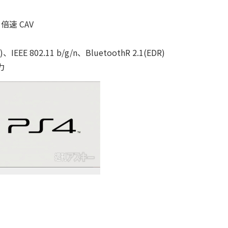
8 倍速 CAV
T)、IEEE 802.11 b/g/n、BluetoothR 2.1(EDR)
力