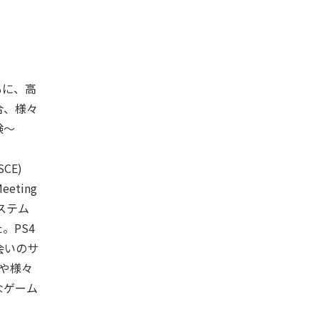
ともに、高
合、様々
験～
CE)
eting
ステム
。PS4
会いのサ
aや様々
なゲーム