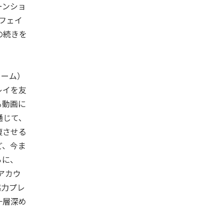
ーンショ
（フェイ
の続きを
リーム）
レイを友
る動画に
通じて、
復させる
ど、今ま
らに、
rkアカウ
協力プレ
一層深め