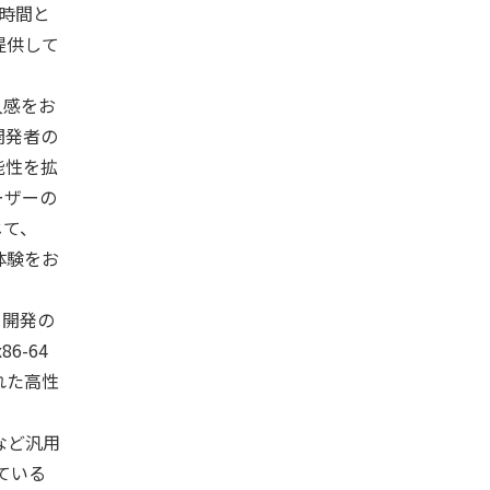
様が時間と
提供して
入感をお
開発者の
能性を拡
ーザーの
じて、
体験をお
、開発の
6-64
れた高性
など汎用
ている