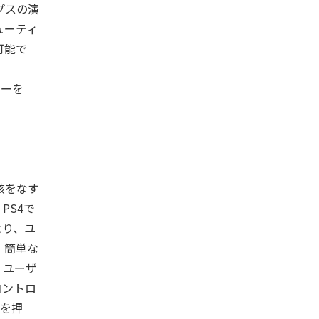
プスの演
ューティ
可能で
リーを
核をなす
PS4で
より、ユ
、簡単な
。ユーザ
コントロ
”を押