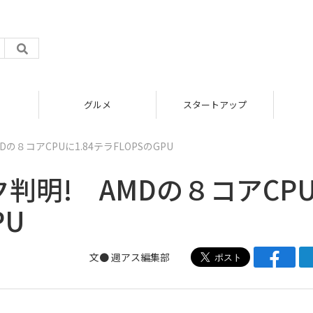
グルメ
スタートアップ
の８コアCPUに1.84テラFLOPSのGPU
判明! AMDの８コアCP
PU
文●
週アス編集部