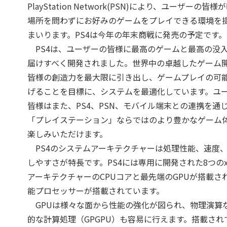
PlayStation Network(PSN)により、ユーザーの皆
場所を問わずにお好みのゲームをプレイできる環境を
まいります。PS4は今年の年末商戦に発売の予定です。
PS4は、ユーザーの皆様に最高のゲームと最高の没
届けすべく開発されました。世界中の卓越したゲーム
皆様の創造力を最大限に引き出し、ゲームプレイの可
げることを目標に、システムを最適化しています。ユ
皆様はまた、PS4、PSN、モバイル端末との連携を通
「プレイステーション」ならではのより豊かなゲーム
楽しみいただけます。
PS4のシステムアーキテクチャーは処理性能、速度
しやすさが特長です。PS4には専用に開発された8つのx8
アーキテクチャーのCPUコアと最先端のGPUが搭載さ
能プロセッサーが搭載されています。
GPUは様々な面から性能の強化が図られ、物理演算
的な計算処理（GPGPU）も容易に行えます。搭載され