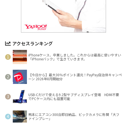
アクセスランキング
iPhoneケース、卒業しました。これからは最高に使いやすい
「iPhoneバック」で生きていきます。
【今日から】最大30％ポイント還元！PayPay自治体キャンペ
ーン 2026年8月開始分
USB-Cだけで使える9.2型サブディスプレイ登場 HDMI不要
でPCケース内にも設置可能
熊本にエアコン300台即日納品、ビックカメラに称賛「大フ
ァインプレー」