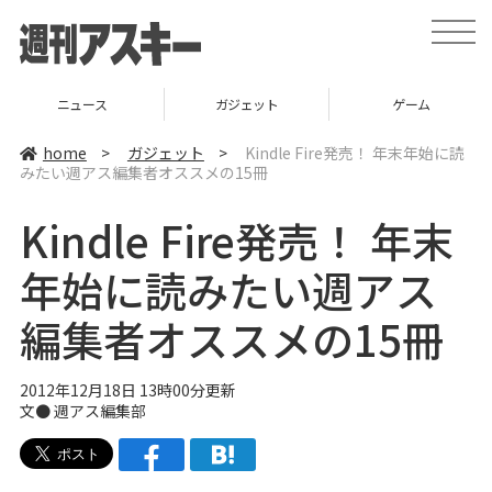
t
o
g
g
l
ニュース
ガジェット
ゲーム
e
n
a
home
>
ガジェット
>
Kindle Fire発売！ 年末年始に読
v
みたい週アス編集者オススメの15冊
i
g
a
Kindle Fire発売！ 年末
t
i
o
年始に読みたい週アス
n
編集者オススメの15冊
2012年12月18日 13時00分更新
文●
週アス編集部