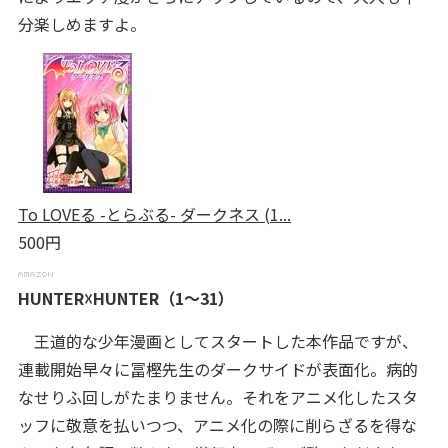
分楽しめますよ。
To LOVEる -とらぶる- ダークネス (1...
500円
HUNTER☓HUNTER（1～31）
王道的な少年漫画としてスタートした本作品ですが、
連載開始早々に冨樫先生のダークサイドが表面化。病的
なせりふ回しがたまりません。それをアニメ化したスタ
ッフに敬意を払いつつ、アニメ化の際に削らざるを得な