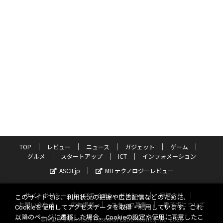
TOP
レビュー
ニュース
ガジェット
ゲーム
グルメ
スタートアップ
ICT
インフォメーション
ASCII.jp
MITテクノロジーレビュー
サイトポリシー
プライバシーポリシー
運営会社
このサイトでは、利用状況の把握や広告配信などのために、
お問い合わせ
広告掲載
スタッフ募集
電子版について
Cookieを使用してアクセスデータを取得・利用しています。これ
以降のページに遷移した場合、Cookieの設定や使用に同意したこ
©KADOKAWA ASCII Research Laboratories, Inc. 2026