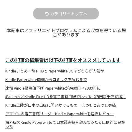
カテゴリートップへ
本記事はアフィリエイトプログラムによる収益を得ている場
合があります
この記事の編集者は以下の記事をオススメしています
Kindleまとめ：fire HDとPaperwhite 3Gはどちらが人気か
Kindle Paperwhite開梱からコミックを読むまで
速報 Kindle緊急値下げ Paperwhiteが8480円→7980円に
iPad miniとKindle Fire HDを電子書籍目線で比べる【西田宗千佳寄稿】
Kindle上陸が日本の出版に問いかけるもの まつもとあつし寄稿
アマゾンの電子書籍リーダーKindle Paperwhiteを速攻レビュー
海外版のKindle Paperwhiteで日本語書籍を読んでみたら圧倒的に良か
った