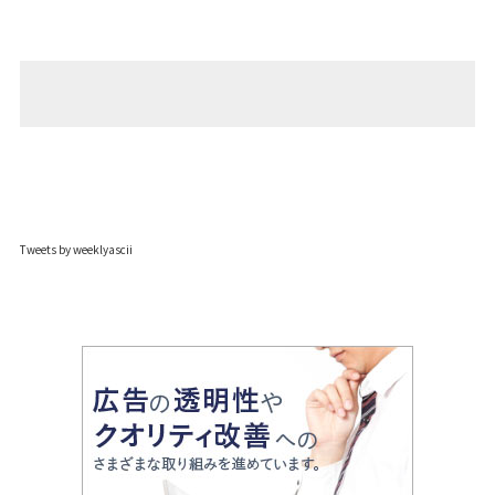
Tweets by weeklyascii