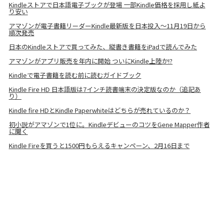
Kindleストアで日本語電子ブックが登場 一部Kindle価格を採用し紙よ
り安い
アマゾンが電子書籍リーダーKindle最新版を日本投入〜11月19日から
順次発売
日本のKindleストアで買ってみた、縦書き書籍をiPadで読んでみた
アマゾンがアプリ販売を年内に開始 ついにKindle上陸か!?
Kindleで電子書籍を読む前に読むガイドブック
Kindle Fire HD 日本語版は7インチ読書端末の決定版なのか（追記あ
り）
Kindle fire HDとKindle Paperwhiteはどちらが売れているのか？
初小説がアマゾンで1位に。KindleデビューのコツをGene Mapper作者
に聞く
Kindle Fireを買うと1500円もらえるキャンペーン、2月16日まで