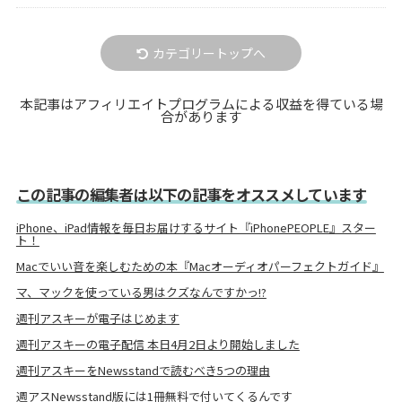
カテゴリートップへ
本記事はアフィリエイトプログラムによる収益を得ている場
合があります
この記事の編集者は以下の記事をオススメしています
iPhone、iPad情報を毎日お届けするサイト『iPhonePEOPLE』スター
ト！
Macでいい音を楽しむための本『Macオーディオパーフェクトガイド』
マ、マックを使っている男はクズなんですかっ!?
週刊アスキーが電子はじめます
週刊アスキーの電子配信 本日4月2日より開始しました
週刊アスキーをNewsstandで読むべき5つの理由
週アスNewsstand版には1冊無料で付いてくるんです