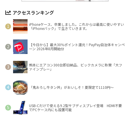
アクセスランキング
iPhoneケース、卒業しました。これからは最高に使いやすい
「iPhoneバック」で生きていきます。
【今日から】最大30％ポイント還元！PayPay自治体キャンペ
ーン 2026年8月開始分
熊本にエアコン300台即日納品、ビックカメラに称賛「大フ
ァインプレー」
「鬼おろし牛タン丼」がおいしそ！夏限定で1110円～
USB-Cだけで使える9.2型サブディスプレイ登場 HDMI不要
でPCケース内にも設置可能