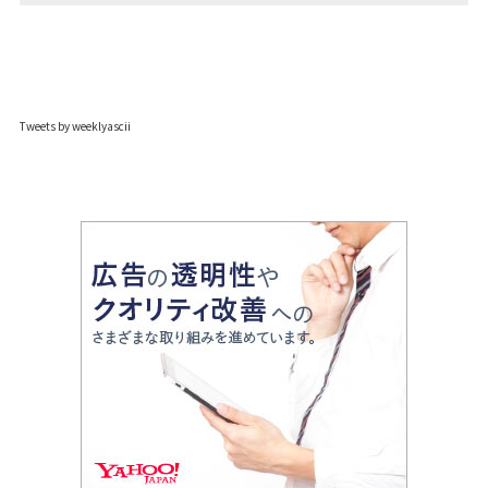
Tweets by weeklyascii