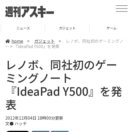
t
o
g
g
l
ニュース
ガジェット
ゲーム
e
n
a
home
>
ガジェット
>
レノボ、同社初のゲーミングノ
v
ート『IdeaPad Y500』を発表
i
g
a
レノボ、同社初のゲー
t
i
o
ミングノート
n
『IdeaPad Y500』を発
表
2012年12月04日 18時00分更新
文●
ハッチ