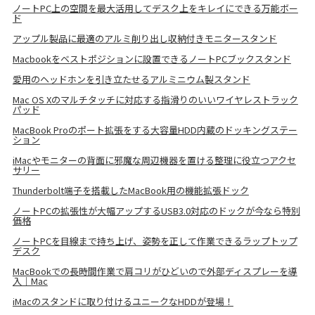
ノートPC上の空間を最大活用してデスク上をキレイにできる万能ボー
ド
アップル製品に最適のアルミ削り出し収納付きモニタースタンド
Macbookをベストポジションに設置できるノートPCブックスタンド
愛用のヘッドホンを引き立たせるアルミニウム製スタンド
Mac OS Xのマルチタッチに対応する指滑りのいいワイヤレストラック
パッド
MacBook Proのポート拡張をする大容量HDD内蔵のドッキングステー
ション
iMacやモニターの背面に邪魔な周辺機器を置ける整理に役立つアクセ
サリー
Thunderbolt端子を搭載したMacBook用の機能拡張ドック
ノートPCの拡張性が大幅アップするUSB3.0対応のドックが今なら特別
価格
ノートPCを目線まで持ち上げ、姿勢を正して作業できるラップトップ
デスク
MacBookでの長時間作業で肩コリがひどいので外部ディスプレーを導
入｜Mac
iMacのスタンドに取り付けるユニークなHDDが登場！