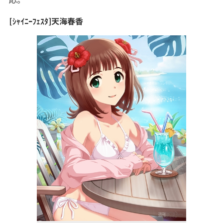
[ｼｬｲﾆｰﾌｪｽﾀ]天海春香