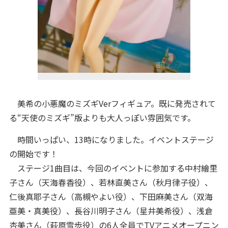
美希の小悪魔のミズギVerフィギュア。既に発売されて
る“天使のミズギ”版よりも大人っぽい雰囲気です。
時間いっぱい、13時になりました。イベントステージ
の開始です！
ステージ1曲目は、今回のイベントに参加する中村繪里
子さん（天海春香役）、若林直美さん（秋月律子役）、
仁後真耶子さん（高槻やよい役）、下田麻美さん（双海
亜美・真美役）、長谷川明子さん（星井美希役）、浅倉
杏美さん（萩原雪歩役）の6人全員でTVアニメオープニン