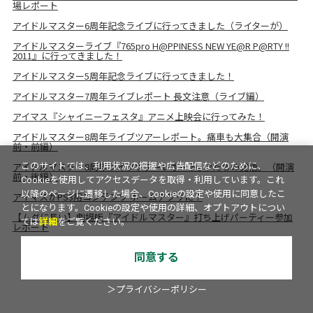
場レポート
アイドルマスター6周年記念ライブに行ってきました（ライターが）
アイドルマスターライブ『765pro H@PPINESS NEW YE@R P@RTY !!
2011』に行ってきました！
アイドルマスター5周年記念ライブに行ってきました！
アイドルマスター7周年ライブレポート 長文注意（ライブ編）
アイマス『シャイニーフェスタ』アニメ上映会に行ってみた！
アイドルマスター8周年ライブツアーレポート。痛車も大集合（開演
前・前編）
アイドルマスター8周年ライブツアーレポート。Pたちの覚悟。（開演
このサイトでは、利用状況の把握や広告配信などのために、
前・後編）
Cookieを使用してアクセスデータを取得・利用しています。これ
以降のページに遷移した場合、Cookieの設定や使用に同意したこ
アイマスがPS3用コンテンツ ホームアプリに！
とになります。Cookieの設定や使用の詳細、オプトアウトについ
【ムダに長い】劇場版『アイドルマスター』打ち上げパーティー参加
ては
詳細
をご覧ください。
レポート
同意する
＞プライバシーポリシー