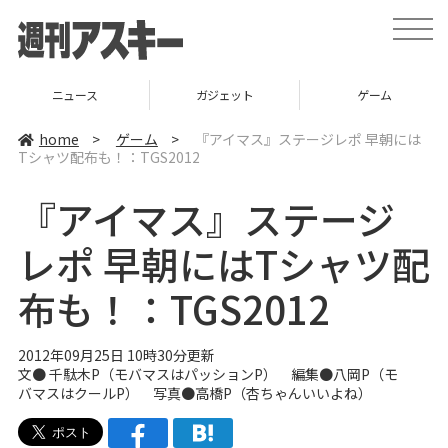
t
o
g
g
l
ガジェット
ゲーム
グルメ
e
n
a
home
>
ゲーム
>
『アイマス』ステージレポ 早朝には
v
Tシャツ配布も！：TGS2012
i
g
a
『アイマス』ステージ
t
i
o
レポ 早朝にはTシャツ配
n
布も！：TGS2012
2012年09月25日 10時30分更新
文● 千駄木P（モバマスはパッションP） 編集●八岡P（モ
バマスはクールP） 写真●高橋P（杏ちゃんいいよね）