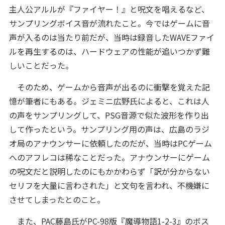
主人公アルルが『ファイヤー！』と呪文を唱えるなど、
サンプリングボイス音が流れたこと。今ではゲームに音
声が入るのは当たり前だが、当時は録音したWAVEファイ
ルを再生するのは、ハードウェアの性能が追いつかず難
しいことだった。
そのため、ゲームから音声が出るのに衝撃を覚えた記
憶が筆者にもある。ジェミニ広野氏によると、これは人
の声をサンプリングして、PSG音源で似た波形を作り出
して作ったという。サンプリング用の声は、広島のラジ
オ局のアナウンサーに依頼したのだが、当時はPCゲーム
へのアフレコは稀なことだった。アナウンサーにゲーム
の呪文だと説明したのにもかかわらず「訳が分からない
セリフを大量に言わされた」と文句を言われ、不機嫌に
させてしまったとのこと。
また、PAC藤島氏がPC-98版『魔導物語1-2-3』のボス