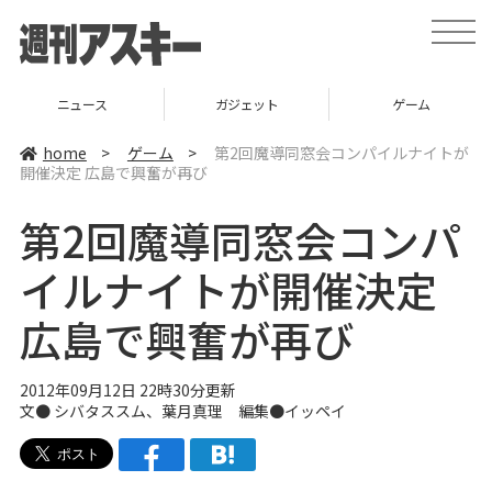
t
o
g
g
l
ガジェット
ゲーム
グルメ
e
n
a
home
>
ゲーム
>
第2回魔導同窓会コンパイルナイトが
v
開催決定 広島で興奮が再び
i
g
a
第2回魔導同窓会コンパ
t
i
o
イルナイトが開催決定
n
広島で興奮が再び
2012年09月12日 22時30分更新
文●
シバタススム
、葉月真理 編集●
イッペイ