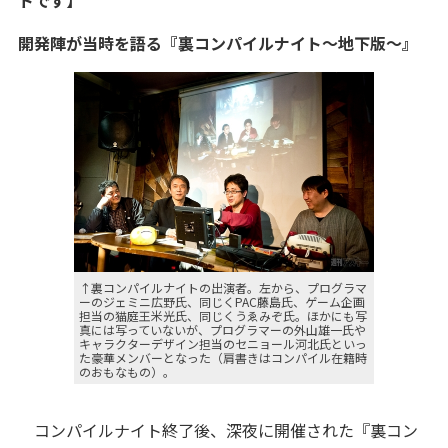
トです】
開発陣が当時を語る『裏コンパイルナイト～地下版～』
↑裏コンパイルナイトの出演者。左から、プログラマ
ーのジェミニ広野氏、同じくPAC藤島氏、ゲーム企画
担当の猫庭王米光氏、同じくうゑみぞ氏。ほかにも写
真には写っていないが、プログラマーの外山雄一氏や
キャラクターデザイン担当のセニョール河北氏といっ
た豪華メンバーとなった（肩書きはコンパイル在籍時
のおもなもの）。
コンパイルナイト終了後、深夜に開催された『裏コン