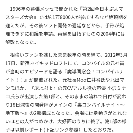
1996年の幕張メッセで開かれた『第2回全日本ぷよマ
スターズ大会』では約1万8000人が参加するなど絶頂期を
迎えたが、その後ソフト開発の遅延などから、手形が処
理できずに和議を申請。再建を目指すものの2004年には
解散となった。
根強いファンを残したまま数年の時を経て、2012年3月
17日、新宿ネイキッドロフトにて、コンパイルの元社員
が当時のエピソードを語る『魔導同窓会！コンパイルナ
イト！！』が開催された。元社長Moo仁井谷氏や北出マ
ン氏ほか、『ぷよぷよ』の元CVアルル役の声優 小沢ミナ
コ氏らが出演した第1部と、そのままの流れで日付が変わ
り18日深夜の開発陣がメインの『裏コンパイルナイト～
地下版～』の2部構成となった。会場には身動きがとれな
いほどの人がつめかけ、大好評のうちに終了。第1部の様
子は以前レポート(下記リンク参照）したとおりだ。