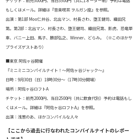
チケット：前売3000円、当日3500円（共に1オーダー制）予約は電話
もしくはメール。詳細は『音楽喫茶 ヲルガン座』を参照。
出演：第1部 Moo仁井谷、北出マン、村長さわ、堕王健司、織田兄
第。第2部：北出マン、村長さわ、堕王健司、織田兄第、影虎、恐竜単
車、バニー上田、馬子、勝部弘之、Winner、どらみ。（※このほかサ
プライズゲストあり）
■東京 阿佐ヶ谷開催
『ミニミニコンパイルナイト！～阿佐ヶ谷ジャック～』
日時：9月30日（日）18時30分～（17時30分開場）
場所：阿佐ヶ谷ロフトA
チケット：前売2000円、当日2500円（共に飲食代別）予約は電話もし
くはメール。詳細は『阿佐ヶ谷ロフトA』を参照。
出演：浅葱のあ、ほかコンパイルな人々
【ここから過去に行なわれたコンパイルナイトのレポー