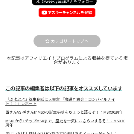
カテゴリートップへ
本記事はアフィリエイトプログラムによる収益を得ている場
合があります
この記事の編集者は以下の記事をオススメしています
『ぷよぷよ』誕生秘話に大興奮 『魔導同窓会！コンパイルナイ
ト！！』レポート
西さんVS 孫さん!? MSXの誕生秘話をちょっと語るぞ！：MSX30周年
MSX1から1チップMSXまで、歴史を一気におさらいするぞ！：MSX30
周年
実はいちばん儲けた!? MSX陰の立役者はあのメーカーだった！：