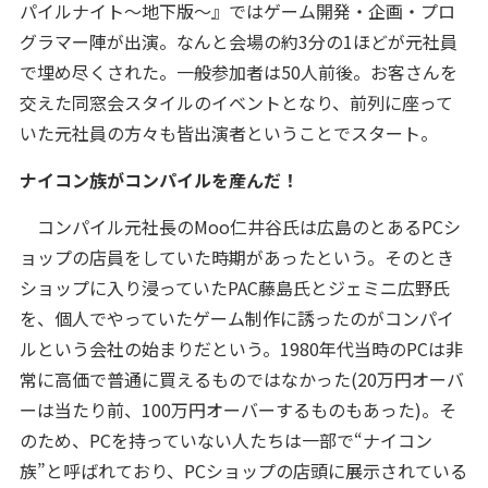
パイルナイト～地下版～』ではゲーム開発・企画・プロ
グラマー陣が出演。なんと会場の約3分の1ほどが元社員
で埋め尽くされた。一般参加者は50人前後。お客さんを
交えた同窓会スタイルのイベントとなり、前列に座って
いた元社員の方々も皆出演者ということでスタート。
ナイコン族がコンパイルを産んだ！
コンパイル元社長のMoo仁井谷氏は広島のとあるPCシ
ョップの店員をしていた時期があったという。そのとき
ショップに入り浸っていたPAC藤島氏とジェミニ広野氏
を、個人でやっていたゲーム制作に誘ったのがコンパイ
ルという会社の始まりだという。1980年代当時のPCは非
常に高価で普通に買えるものではなかった(20万円オーバ
ーは当たり前、100万円オーバーするものもあった)。そ
のため、PCを持っていない人たちは一部で“ナイコン
族”と呼ばれており、PCショップの店頭に展示されている