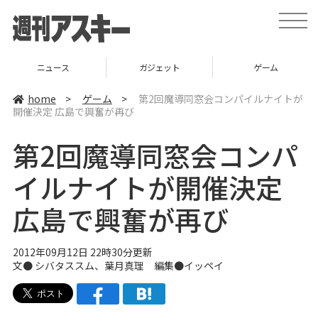
t
o
g
g
l
ガジェット
ゲーム
グルメ
e
n
a
home
>
ゲーム
>
第2回魔導同窓会コンパイルナイトが
v
開催決定 広島で興奮が再び
i
g
a
第2回魔導同窓会コンパ
t
i
o
イルナイトが開催決定
n
広島で興奮が再び
2012年09月12日 22時30分更新
文●
シバタススム
、葉月真理 編集●
イッペイ