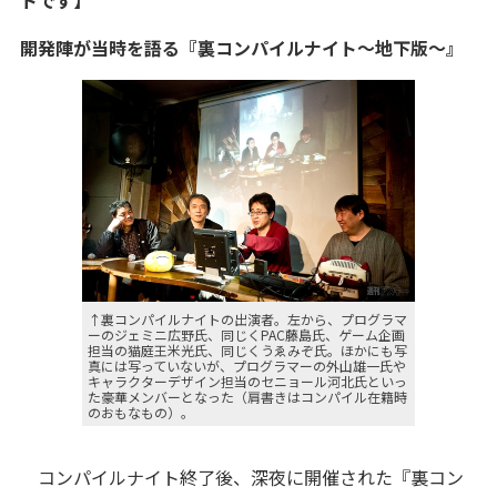
トです】
開発陣が当時を語る『裏コンパイルナイト～地下版～』
↑裏コンパイルナイトの出演者。左から、プログラマ
ーのジェミニ広野氏、同じくPAC藤島氏、ゲーム企画
担当の猫庭王米光氏、同じくうゑみぞ氏。ほかにも写
真には写っていないが、プログラマーの外山雄一氏や
キャラクターデザイン担当のセニョール河北氏といっ
た豪華メンバーとなった（肩書きはコンパイル在籍時
のおもなもの）。
コンパイルナイト終了後、深夜に開催された『裏コン