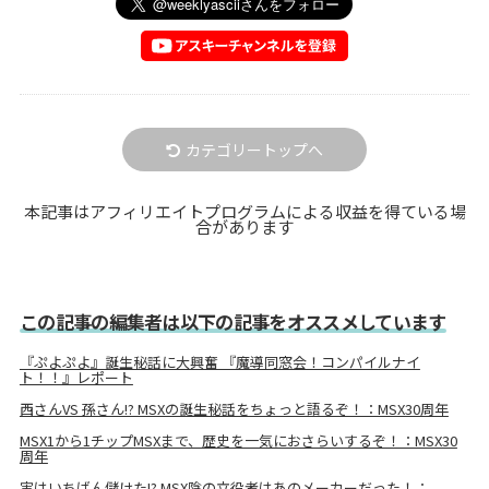
カテゴリートップへ
本記事はアフィリエイトプログラムによる収益を得ている場
合があります
この記事の編集者は以下の記事をオススメしています
『ぷよぷよ』誕生秘話に大興奮 『魔導同窓会！コンパイルナイ
ト！！』レポート
西さんVS 孫さん!? MSXの誕生秘話をちょっと語るぞ！：MSX30周年
MSX1から1チップMSXまで、歴史を一気におさらいするぞ！：MSX30
周年
実はいちばん儲けた!? MSX陰の立役者はあのメーカーだった！：