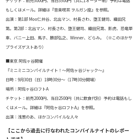
チケット：前売3000円、当日3500円（共に1オーダー制）予約は電話
もしくはメール。詳細は『音楽喫茶 ヲルガン座』を参照。
出演：第1部 Moo仁井谷、北出マン、村長さわ、堕王健司、織田兄
第。第2部：北出マン、村長さわ、堕王健司、織田兄第、影虎、恐竜単
車、バニー上田、馬子、勝部弘之、Winner、どらみ。（※このほかサ
プライズゲストあり）
■東京 阿佐ヶ谷開催
『ミニミニコンパイルナイト！～阿佐ヶ谷ジャック～』
日時：9月30日（日）18時30分～（17時30分開場）
場所：阿佐ヶ谷ロフトA
チケット：前売2000円、当日2500円（共に飲食代別）予約は電話もし
くはメール。詳細は『阿佐ヶ谷ロフトA』を参照。
出演：浅葱のあ、ほかコンパイルな人々
【ここから過去に行なわれたコンパイルナイトのレポー