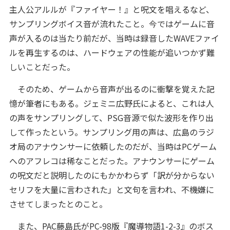
主人公アルルが『ファイヤー！』と呪文を唱えるなど、
サンプリングボイス音が流れたこと。今ではゲームに音
声が入るのは当たり前だが、当時は録音したWAVEファイ
ルを再生するのは、ハードウェアの性能が追いつかず難
しいことだった。
そのため、ゲームから音声が出るのに衝撃を覚えた記
憶が筆者にもある。ジェミニ広野氏によると、これは人
の声をサンプリングして、PSG音源で似た波形を作り出
して作ったという。サンプリング用の声は、広島のラジ
オ局のアナウンサーに依頼したのだが、当時はPCゲーム
へのアフレコは稀なことだった。アナウンサーにゲーム
の呪文だと説明したのにもかかわらず「訳が分からない
セリフを大量に言わされた」と文句を言われ、不機嫌に
させてしまったとのこと。
また、PAC藤島氏がPC-98版『魔導物語1-2-3』のボス