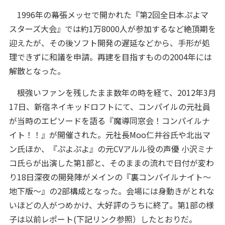
1996年の幕張メッセで開かれた『第2回全日本ぷよマ
スターズ大会』では約1万8000人が参加するなど絶頂期を
迎えたが、その後ソフト開発の遅延などから、手形が処
理できずに和議を申請。再建を目指すものの2004年には
解散となった。
根強いファンを残したまま数年の時を経て、2012年3月
17日、新宿ネイキッドロフトにて、コンパイルの元社員
が当時のエピソードを語る『魔導同窓会！コンパイルナ
イト！！』が開催された。元社長Moo仁井谷氏や北出マ
ン氏ほか、『ぷよぷよ』の元CVアルル役の声優 小沢ミナ
コ氏らが出演した第1部と、そのままの流れで日付が変わ
り18日深夜の開発陣がメインの『裏コンパイルナイト～
地下版～』の2部構成となった。会場には身動きがとれな
いほどの人がつめかけ、大好評のうちに終了。第1部の様
子は以前レポート(下記リンク参照）したとおりだ。