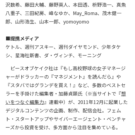
沢数希、藤田大輔、藤野英人、本田透、枡野浩一、真魚
八重子、三田紀房、峰なゆか、May_Roma、茂木健一
郎、山形浩生、山本一郎、yomoyomo
■提携メディア
ケトル、週刊アスキー、週刊ダイヤモンド、少年タケ
シ、星海社新書、ダ・ヴィンチ、モーニング
ピースオブケイク社は『もし高校野球の女子マネージ
ャーがドラッカーの『マネジメント』を読んだら』や
『スタバではグランデを買え！』など、多数のベストセ
ラーを手掛けた編集者・加藤貞顕氏（※当サイトで『
想
いをつなぐ編集力
』連載中）が、2011年12月に起業した
デジタルコンテンツの企画、制作、配信会社。フェム
ト・スタートアップやサイバーエージェント・ベンチャ
ーズから投資を受け、多方面から注目を集めている。