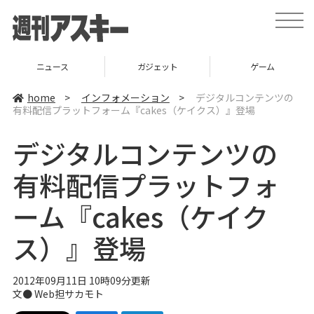
t
o
g
g
l
ニュース
ガジェット
ゲーム
e
n
a
home
>
インフォメーション
>
デジタルコンテンツの
v
有料配信プラットフォーム『cakes（ケイクス）』登場
i
g
a
デジタルコンテンツの
t
i
o
有料配信プラットフォ
n
ーム『cakes（ケイク
ス）』登場
2012年09月11日 10時09分更新
文●
Web担サカモト