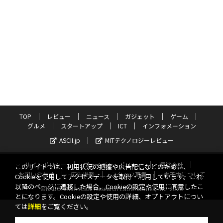
TOP
レビュー
ニュース
ガジェット
ゲーム
グルメ
スタートアップ
ICT
インフォメーション
ASCII.jp
MITテクノロジーレビュー
サイトポリシー
プライバシーポリシー
運営会社
このサイトでは、利用状況の把握や広告配信などのために、
お問い合わせ
広告掲載
スタッフ募集
電子版について
Cookieを使用してアクセスデータを取得・利用しています。これ
以降のページに遷移した場合、Cookieの設定や使用に同意したこ
©KADOKAWA ASCII Research Laboratories, Inc. 2026
とになります。Cookieの設定や使用の詳細、オプトアウトについ
ては
詳細
をご覧ください。