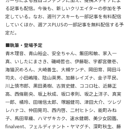
ガーらによる独自コンテンツに加え、提携メディアによ
る記事も配信。今後も、新しいクリエイターの参加を予
定している。なお、週刊アスキーも一部記事を有料配信
していくほか、週アスPLUSの一部記事を無料配信する予
定だ。
■執筆・登場予定
青木理音、青山裕企、安全ちゃん、飯田和敏、家入一
真、いしたにまさき、磯崎哲也、伊藤聡、宇都宮徹壱、
海猫沢めろん、大崎善生、大槻ケンヂ、岡田育、岡田斗
司夫、小田嶋隆、陰山英男、加藤レイズナ、金子平民、
川上慎市郎、黒田勇樹、古賀史健、ココロ社、近藤正
高、西條剛央、坂上秋成、坂口孝則、坂之上洋子、真実
一郎、橘玲、田端信太郎、塚越健司、津田大介、ツレヅ
レハナコ、仲田晃司、西内啓、二村ヒトシ、能町みね
子、馬田草織、ハマザキカク、速水健朗、美少女図鑑、
finalvent、フェルディナント・ヤマグチ、深町秋生、藤