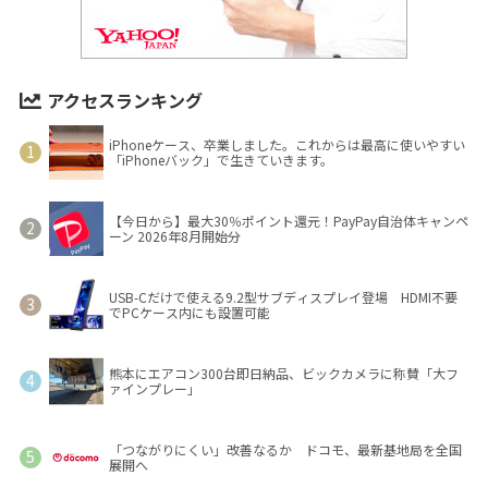
アクセスランキング
iPhoneケース、卒業しました。これからは最高に使いやすい
「iPhoneバック」で生きていきます。
【今日から】最大30％ポイント還元！PayPay自治体キャンペ
ーン 2026年8月開始分
USB-Cだけで使える9.2型サブディスプレイ登場 HDMI不要
でPCケース内にも設置可能
熊本にエアコン300台即日納品、ビックカメラに称賛「大フ
ァインプレー」
「つながりにくい」改善なるか ドコモ、最新基地局を全国
展開へ