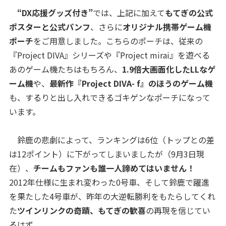
“DX応援グッズ付き”
では、上記に加えて
もてぎの公式
ポスターと公式パンフ
、さらに
オリジナル携帯ゲーム機
ポーチ
をご用意しました。こちらのポーチは、従来の
『Project DIVA』シリーズや『Project mirai』を遊べる
あのゲーム機たちはもちろん、
1.9倍大画面化したLLなゲ
ーム機
や、
最新作『Project DIVA- f』のほうのゲーム機
も、するりと出し入れできるゴキゲンなポーチになって
います。
鈴鹿の悲劇によって、ランキングは6位（トップとの差
は12ポイント）に下がってしまいましたが（9月3日現
在）、
チームもファンも誰一人諦めてはいません！
2012年仕様に生まれ変わった0号車、そして鈴鹿で躍進
を果たした4号車が、昨年の大逆転勝利をもたらしてくれ
た
ツインリンクの奇蹟、もてぎの歓喜
の再現を信じてい
るはず。