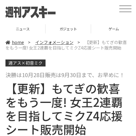
t
o
g
g
l
ニュース
ガジェット
ゲーム
e
n
a
home
>
インフォメーション
>
【更新】もてぎの歓喜
v
をもう一度! 女王2連覇を目指してミクZ4応援シート販売開始
i
g
a
週アス×初音ミク
t
i
o
決勝は10月28日――販売は9月30日まで、お早めに！
n
【更新】もてぎの歓喜
をもう一度! 女王2連覇
を目指してミクZ4応援
シート販売開始