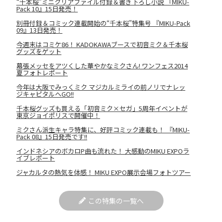
“千本桜”ミニクリアファイル付録＆書き下ろし小説 『MIKU-
Pack 10』15日発売！
別冊付録＆コミック連載開始の“千本桜”特集号 『MIKU-Pack
09』13日発売！
今週末はコミケ86！ KADOKAWAブースで初音ミク＆千本桜
グッズをゲット
幕張メッセをアツくした華やかなミクさん! ワンフェス2014
夏フォトレポート
今年は大阪でみっくミク マジカルミライの前ノリでナレッ
ジキャピタルへGO!!
千本桜グッズも買える「初音ミク×セガ」5周年イベントが
東京ジョイポリスで開催中！
ミクさん派生キャラ特集に、好評コミック連載も！ 『MIKU-
Pack 08』15日発売です!!
インドネシアのボカロP曲も流れた！ 大感動のMIKU EXPOラ
イブレポート
ジャカルタの熱気を体感！ MIKU EXPO展示会場フォトツアー
この特集の一覧へ