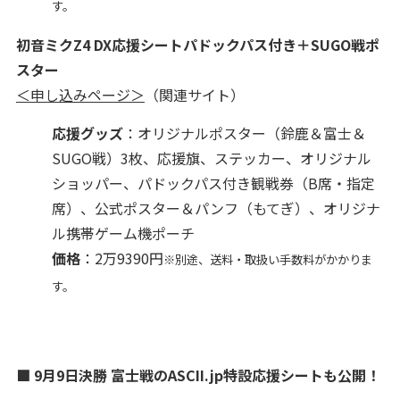
す。
初音ミクZ4 DX応援シートパドックパス付き＋SUGO戦ポ
スター
＜申し込みページ＞
（関連サイト）
応援グッズ
：オリジナルポスター（鈴鹿＆富士＆
SUGO戦）3枚、応援旗、ステッカー、オリジナル
ショッパー、パドックパス付き観戦券（B席・指定
席）、公式ポスター＆パンフ（もてぎ）、オリジナ
ル携帯ゲーム機ポーチ
価格
：2万9390円
※別途、送料・取扱い手数料がかかりま
す。
■ 9月9日決勝 富士戦のASCII.jp特設応援シートも公開！