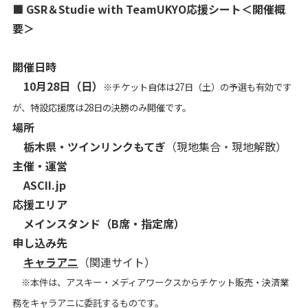
■
GSR＆Studie with TeamUKYO応援シート＜開催概
要＞
開催日時
10月28日（日）
※チケット自体は27日（土）の予選も有効です
が、特設応援席は28日の決勝のみ開催です。
場所
栃木
県・ツインリンクもてぎ
（現地集合・現地解散）
主催・運営
ASCII.jp
応援エリア
メインスタンド（B席・指定席）
申し込み先
キャラアニ
（関連サイト）
※本件は、アスキー・メディアワークスからチケット販売・決済業
務をキャラアニに委託するものです。