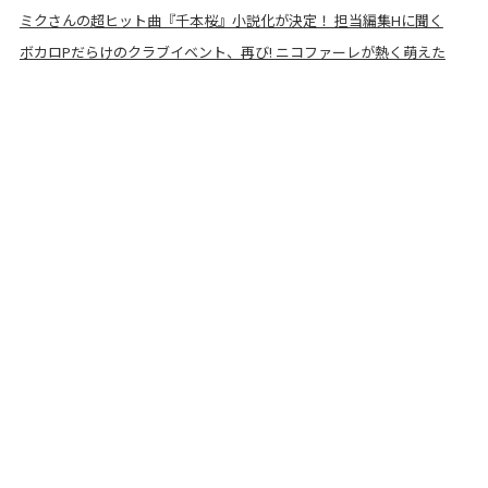
ミクさんの超ヒット曲『千本桜』小説化が決定！ 担当編集Hに聞く
ボカロPだらけのクラブイベント、再び! ニコファーレが熱く萌えた