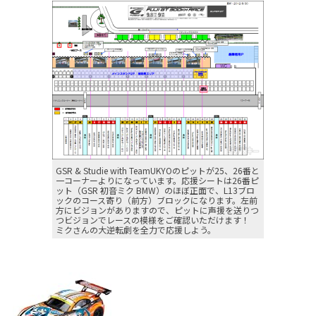
GSR & Studie with TeamUKYOのピットが25、26番と
一コーナーよりになっています。応援シートは26番ピ
ット（GSR 初音ミク BMW）のほぼ正面で、L13ブロ
ックのコース寄り（前方）ブロックになります。左前
方にビジョンがありますので、ピットに声援を送りつ
つビジョンでレースの模様をご確認いただけます！
ミクさんの大逆転劇を全力で応援しよう。