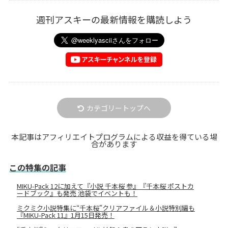
週刊アスキーの最新情報を購読しよう
カテゴリートップへ
本記事はアフィリエイトプログラムによる収益を得ている場
合があります
この特集の記事
MIKU-Pack 12に加えて『小説 千本桜 参』『千本桜 ポストカ
ードブック』も発売 池袋でイベントも！
ミクミク小説特集に“千本桜”クリアファイル＆小説特別編も
『MIKU-Pack 11』1月15日発売！