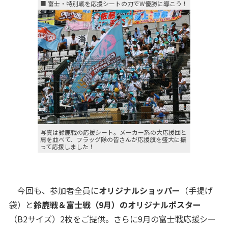
■ 富士・特別戦を応援シートの力でW優勝に導こう！
写真は鈴鹿戦の応援シート。メーカー系の大応援団と
肩を並べて、フラッグ隊の皆さんが応援旗を盛大に振
って応援しました！
今回も、参加者全員に
オリジナルショッパー
（手提げ
袋）と
鈴鹿戦＆富士戦（9月）のオリジナルポスター
（B2サイズ）2枚をご提供。さらに9月の富士戦応援シー