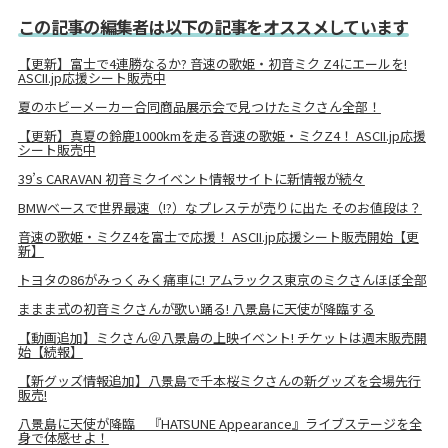
この記事の編集者は以下の記事をオススメしています
【更新】富士で4連勝なるか? 音速の歌姫・初音ミク Z4にエールを!
ASCII.jp応援シート販売中
夏のホビーメーカー合同商品展示会で見つけたミクさん全部！
【更新】真夏の鈴鹿1000kmを走る音速の歌姫・ミクZ4！ ASCII.jp応援
シート販売中
39’s CARAVAN 初音ミクイベント情報サイトに新情報が続々
BMWベースで世界最速（!?）なプレステが売りに出た そのお値段は？
音速の歌姫・ミクZ4を富士で応援！ ASCII.jp応援シート販売開始【更
新】
トヨタの86がみっくみく痛車に! アムラックス東京のミクさんほぼ全部
ままま式の初音ミクさんが歌い踊る! 八景島に天使が降臨する
【動画追加】ミクさん＠八景島の上映イベント! チケットは週末販売開
始【続報】
【新グッズ情報追加】八景島で千本桜ミクさんの新グッズを会場先行
販売!
八景島に天使が降臨 『HATSUNE Appearance』ライブステージを全
身で体感せよ！