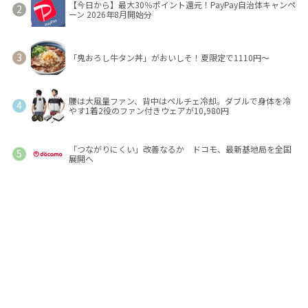
【今日から】最大30％ポイント還元！PayPay自治体キャンペ
ーン 2026年8月開始分
「鬼おろし牛タン丼」がおいしそ！夏限定で1110円～
腰は大風量ファン、背中はペルチェ冷却。ダブルで身体を冷
やす1着2役のファン付きウェアが10,980円
「つながりにくい」改善なるか ドコモ、最新基地局を全国
展開へ