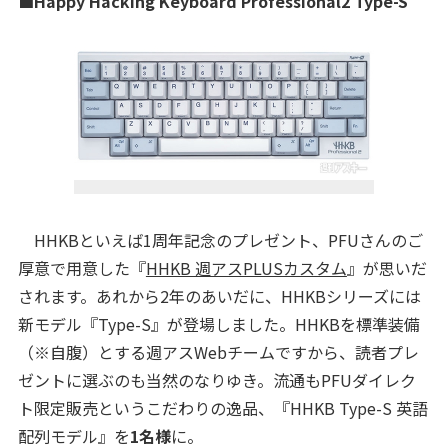
■Happy Hacking Keyboard Professional2 Type-S
HHKBといえば1周年記念のプレゼント、PFUさんのご
厚意で用意した『
HHKB 週アスPLUSカスタム
』が思いだ
されます。あれから2年のあいだに、HHKBシリーズには
新モデル『Type-S』が登場しました。HHKBを標準装備
（※自腹）とする週アスWebチームですから、読者プレ
ゼントに選ぶのも当然のなりゆき。流通もPFUダイレク
ト限定販売というこだわりの逸品、『HHKB Type-S 英語
配列モデル』を
1名様
に。