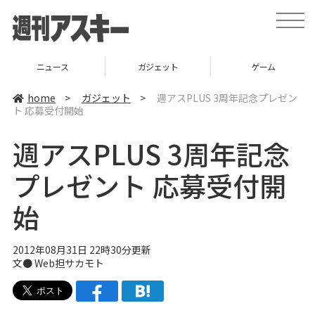
t
o
g
g
l
ニュース
ガジェット
ゲーム
e
n
a
home
>
ガジェット
>
週アスPLUS 3周年記念プレゼン
v
ト 応募受付開始
i
g
a
週アスPLUS 3周年記念
t
i
o
プレゼント 応募受付開
n
始
2012年08月31日 22時30分更新
文●
Web担サカモト