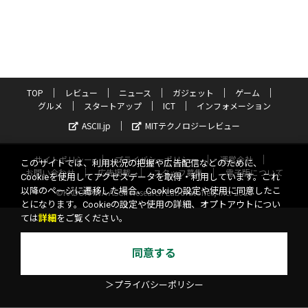
TOP
レビュー
ニュース
ガジェット
ゲーム
グルメ
スタートアップ
ICT
インフォメーション
ASCII.jp
MITテクノロジーレビュー
サイトポリシー
プライバシーポリシー
運営会社
このサイトでは、利用状況の把握や広告配信などのために、
お問い合わせ
広告掲載
スタッフ募集
電子版について
Cookieを使用してアクセスデータを取得・利用しています。これ
以降のページに遷移した場合、Cookieの設定や使用に同意したこ
©KADOKAWA ASCII Research Laboratories, Inc. 2026
とになります。Cookieの設定や使用の詳細、オプトアウトについ
ては
詳細
をご覧ください。
同意する
＞プライバシーポリシー