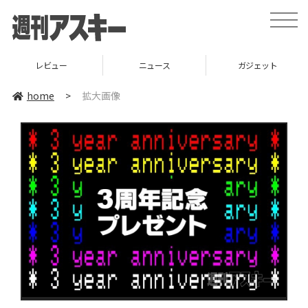
toggle
naviga
レビュー
ニュース
ガジェット
home
>
拡大画像