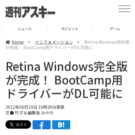
t
o
g
g
l
ニュース
ガジェット
ゲーム
e
n
a
home
>
インフォメーション
>
Retina Windows完全版
v
が完成！ BootCamp用ドライバーがDL可能に
i
g
a
Retina Windows完全版
t
i
o
が完成！ BootCamp用
n
ドライバーがDL可能に
2012年06月19日 15時30分更新
文●
竹子
＆
編集長 みやの