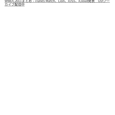
WWDC2011まとめ：iTunes Match、Lion、iOS5、iCloud発表 Ustアー
カイブ配信中