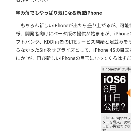
るかもしれない。
望み薄でもやっぱり気になる新型iPhone
もちろん新しいiPhoneが出たら盛り上がるが、可能性
様、開発者向けにベータ版の提供が始まるが、iPhon
フトバンク、KDDI両者のLTEサービス開始と足並み
らなかったSiriをサプライズとして、iPhone 4S
にか”が、再び新しいiPhoneの目玉になってくるはず
iPhoneは新iOS
↑iOS4でApp
ターを導入。次の進
っぽい機能ではな
解。