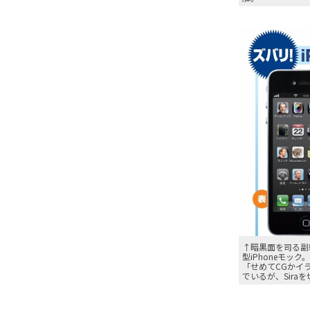
↑暗黒面を司る副
型iPhoneモッ
「せめてCGかイ
でいるが、Sira