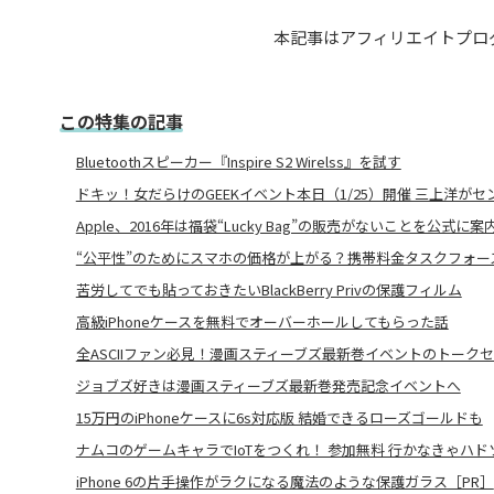
本記事はアフィリエイトプロ
この特集の記事
Bluetoothスピーカー『Inspire S2 Wirelss』を試す
ドキッ！女だらけのGEEKイベント本日（1/25）開催 三上洋がセ
Apple、2016年は福袋“Lucky Bag”の販売がないことを公式に案
“公平性”のためにスマホの価格が上がる？携帯料金タスクフォース
苦労してでも貼っておきたいBlackBerry Privの保護フィルム
高級iPhoneケースを無料でオーバーホールしてもらった話
全ASCIIファン必見！漫画スティーブズ最新巻イベントのトーク
ジョブズ好きは漫画スティーブズ最新巻発売記念イベントへ
15万円のiPhoneケースに6s対応版 結婚できるローズゴールドも
ナムコのゲームキャラでIoTをつくれ！ 参加無料 行かなきゃハドソン
iPhone 6の片手操作がラクになる魔法のような保護ガラス［PR］