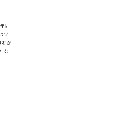
1年同
はソ
はわか
い“な