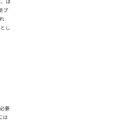
は、ほ
新プ
され
品とし
を必要
には