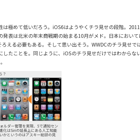
は極めて低いだろう。iOS6はようやくチラ見せの段階。201
eの発表は北米の年末商戦期の始まる10月がメド。日本において
をそろえる必要もある。そして思い出そう。WWDCのチラ見せで
の目玉にしたことを。同じように、iOSのチラ見せだけではわからな
だ。
待ち？
のフォルダー管理を実現、5で通知セン
化はSiriの延長上にある人工知能
いかというのはアスキー総研の見