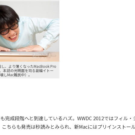
を搭載し、より薄くなったMacBook Pro
、本誌の光明面を司る副編イトー
壊しMac難民中）。
onも完成段階へと到達しているハズ。WWDC 2012ではフィル・
こちらも発売は秒読みとみられ、新Macにはプリインストー