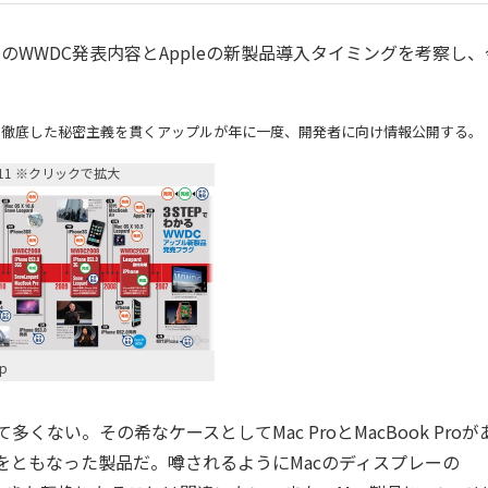
のWWDC発表内容とAppleの新製品導入タイミングを考察し、
世界開発者会議）。徹底した秘密主義を貫くアップルが年に一度、開発者に向け情報公開する。
2011 ※クリックで拡大
p
くない。その希なケースとしてMac ProとMacBook Proが
をともなった製品だ。噂されるようにMacのディスプレーの