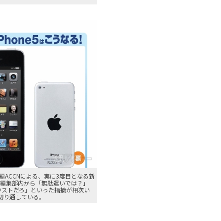
編ACCNによる、実に3度目となる新
ク。編集部内から「無駄遣いでは？」
ラストだろ」といった指摘が相次い
を切り通している。