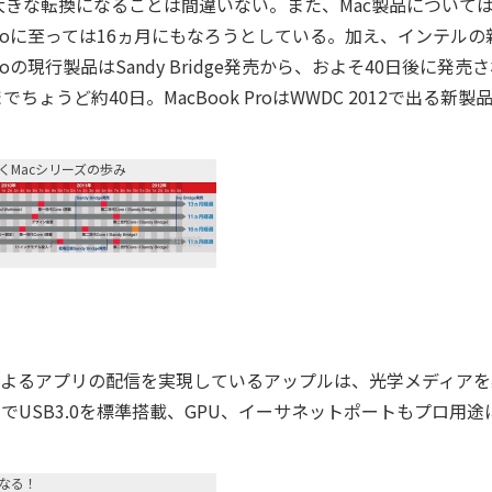
は大きな転換になることは間違いない。また、Mac製品について
Proに至っては16ヵ月にもなろうとしている。加え、インテルの
oの現行製品はSandy Bridge発売から、およそ40日後に発売
でちょうど約40日。MacBook ProはWWDC 2012で出る新製
くMacシリーズの歩み
Storeによるアプリの配信を実現しているアップルは、光学メディア
採用でUSB3.0を標準搭載、GPU、イーサネットポートもプロ用途
なる！