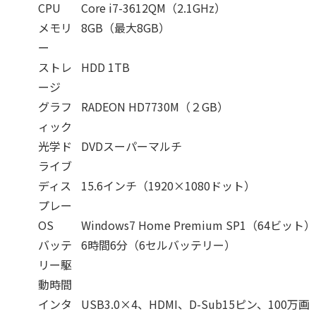
CPU
Core i7-3612QM（2.1GHz）
メモリ
8GB（最大8GB）
ー
ストレ
HDD 1TB
ージ
グラフ
RADEON HD7730M（２GB）
ィック
光学ド
DVDスーパーマルチ
ライブ
ディス
15.6インチ（1920×1080ドット）
プレー
OS
Windows7 Home Premium SP1（64ビット）
バッテ
6時間6分（6セルバッテリー）
リー駆
動時間
インタ
USB3.0×4、HDMI、D-Sub15ピン、100万画