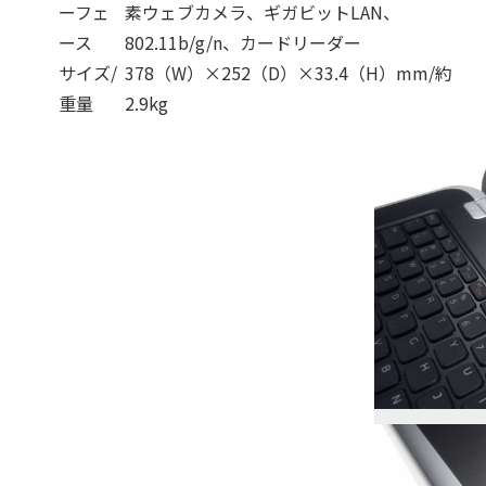
ーフェ
素ウェブカメラ、ギガビットLAN、
ース
802.11b/g/n、カードリーダー
サイズ/
378（W）×252（D）×33.4（H）mm/約
重量
2.9kg