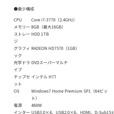
●最少構成
CPU
Core i7-3770（2.4GHz）
メモリー
8GB（最大16GB）
ストレー
HDD 1TB
ジ
グラフィ
RADEON HD7570（1GB）
ック
光学ドラ
DVDスーパーマルチ
イブ
チップセ
インテル H77
ット
OS
Windows7 Home Premium SP1（64ビッ
ト）
電源
460W
インター
USB3.0×4、USB2.0×6、HDMI、D-Sub15