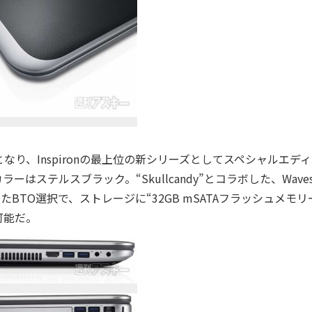
継機となり、Inspironの最上位の新シリーズとしてスペシャルエデ
ステルスブラック。“Skullcandy”とコラボした、Wave
またBTO選択で、ストレージに“32GB mSATAフラッシュメモリ
可能だ。