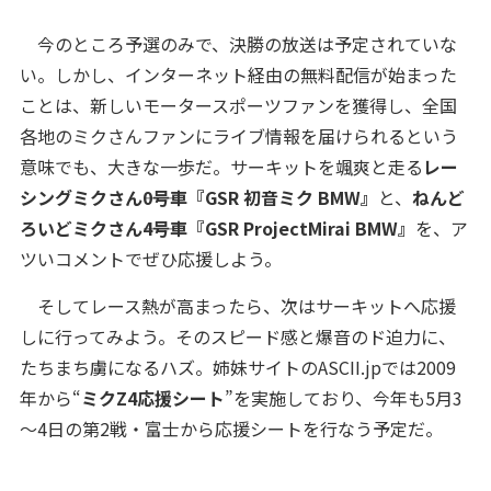
今のところ予選のみで、決勝の放送は予定されていな
い。しかし、インターネット経由の無料配信が始まった
ことは、新しいモータースポーツファンを獲得し、全国
各地のミクさんファンにライブ情報を届けられるという
意味でも、大きな一歩だ。サーキットを颯爽と走る
レー
シングミクさん――0号車『GSR 初音ミク BMW』
と、
ねんど
ろいどミクさん――4号車『GSR ProjectMirai BMW』
を、ア
ツいコメントでぜひ応援しよう。
そしてレース熱が高まったら、次はサーキットへ応援
しに行ってみよう。そのスピード感と爆音のド迫力に、
たちまち虜になるハズ。姉妹サイトのASCII.jpでは2009
年から“
ミクZ4応援シート
”を実施しており、今年も5月3
～4日の第2戦・富士から応援シートを行なう予定だ。