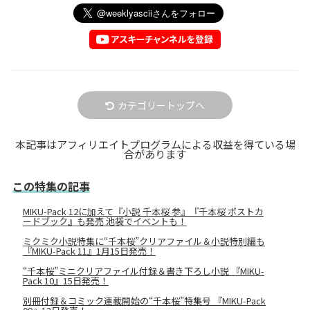
カテゴリートップへ
本記事はアフィリエイトプログラムによる収益を得ている場
合があります
この特集の記事
MIKU-Pack 12に加えて『小説 千本桜 参』『千本桜 ポストカ
ードブック』も発売 池袋でイベントも！
ミクミク小説特集に“千本桜”クリアファイル＆小説特別編も
『MIKU-Pack 11』1月15日発売！
“千本桜”ミニクリアファイル付録＆書き下ろし小説 『MIKU-
Pack 10』15日発売！
別冊付録＆コミック連載開始の“千本桜”特集号 『MIKU-Pack