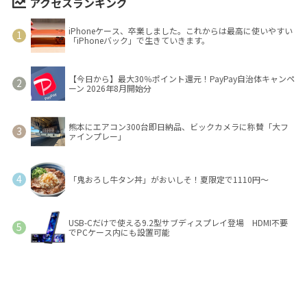
アクセスランキング
iPhoneケース、卒業しました。これからは最高に使いやすい
「iPhoneバック」で生きていきます。
【今日から】最大30％ポイント還元！PayPay自治体キャンペ
ーン 2026年8月開始分
熊本にエアコン300台即日納品、ビックカメラに称賛「大フ
ァインプレー」
「鬼おろし牛タン丼」がおいしそ！夏限定で1110円～
USB-Cだけで使える9.2型サブディスプレイ登場 HDMI不要
でPCケース内にも設置可能