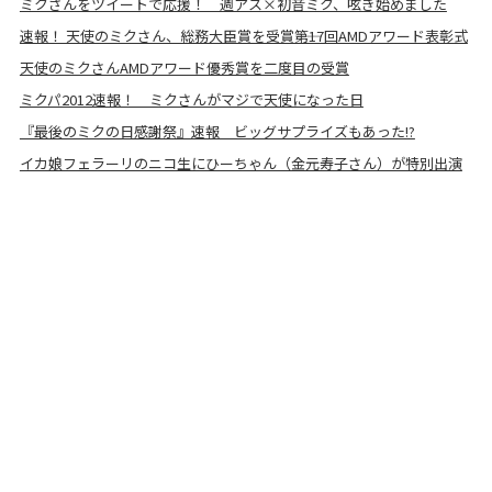
ミクさんをツイートで応援！ 週アス×初音ミク、呟き始めました
速報！ 天使のミクさん、総務大臣賞を受賞――第17回AMDアワード表彰式
天使のミクさんAMDアワード優秀賞を二度目の受賞
ミクパ2012速報！ ミクさんがマジで天使になった日
『最後のミクの日感謝祭』速報 ビッグサプライズもあった!?
イカ娘フェラーリのニコ生にひーちゃん（金元寿子さん）が特別出演