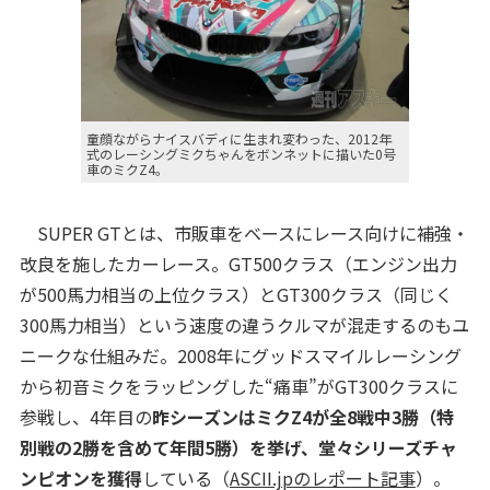
童顔ながらナイスバディに生まれ変わった、2012年
式のレーシングミクちゃんをボンネットに描いた0号
車のミクZ4。
SUPER GTとは、市販車をベースにレース向けに補強・
改良を施したカーレース。GT500クラス（エンジン出力
が500馬力相当の上位クラス）とGT300クラス（同じく
300馬力相当）という速度の違うクルマが混走するのもユ
ニークな仕組みだ。2008年にグッドスマイルレーシング
から初音ミクをラッピングした“痛車”がGT300クラスに
参戦し、4年目の
昨シーズンはミクZ4が全8戦中3勝（特
別戦の2勝を含めて年間5勝）を挙げ、堂々シリーズチャ
ンピオンを獲得
している（
ASCII.jpのレポート記事
）。