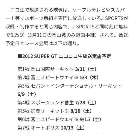
ニコ生で放送される映像は、ケーブルテレビやスカパ
ー！等でスポーツ番組を専門に放送しているJ SPORTSが
収録・制作すると同じ内容で、J SPORTSと同時刻に無料
で生放送（3月31日の岡山戦のみ録画中継）される。放送
予定日とレース会場は以下の通り。
■2012 SUPER GT ニコニコ生放送実施予定
第1戦 岡山国際サーキット
3/31（土）
第2戦 富士スピードウエイ
※
5/3（木）
第3戦 セパン・インターナショナル・サーキット
6/9（土）
第4戦 スポーツランド菅生
7/28（土）
第5戦 鈴鹿サーキット
※
8/18（土）
第6戦 富士スピードウエイ
※
9/15（土）
第7戦 オートポリス
10/13（土）