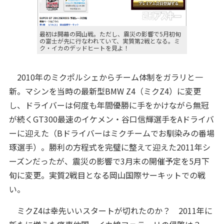
最初は開幕の岡山戦。ただし、震災の影響で5月初旬
の富士が先に行なわれていて、実質第2戦となる。ミ
ク・イカのデッドヒートを見よ！
2010年のミクポルシェからチーム体制をガラリと一
新。マシンを当時の最新型BMW Z4（ミクZ4）に変更
し、ドライバーは何度も年間優勝に手をかけながら無冠
が続くGT300最速のイケメン・谷口信輝選手をAドライバ
ーに迎えた（Bドライバーはミクチームでお馴染みの番場
琢選手）。勝利の方程式を完璧に整えて迎えた2011年シ
ーズンだったが、震災の影響で3月末の開催予定を5月下
旬に変更。実質2戦目となる岡山国際サーキットでの戦
い。
ミクZ4は幸先いいスタートが切れたのか？ 2011年に