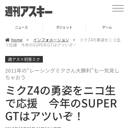
t
o
g
g
l
ニュース
ガジェット
ゲーム
e
n
a
home
>
インフォメーション
>
ミクZ4の勇姿をニコ生
v
で応援 今年のSUPER GTはアツいぞ！
i
g
a
週アス×初音ミク
t
i
o
2011年の“レーシングミクさん大勝利”も一気見し
n
ちゃおう
ミクZ4の勇姿をニコ生
で応援 今年のSUPER
GTはアツいぞ！