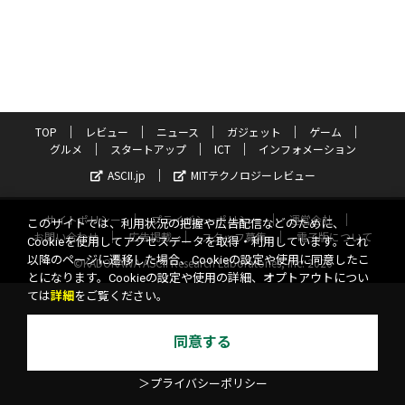
TOP
レビュー
ニュース
ガジェット
ゲーム
グルメ
スタートアップ
ICT
インフォメーション
ASCII.jp
MITテクノロジーレビュー
サイトポリシー
プライバシーポリシー
運営会社
このサイトでは、利用状況の把握や広告配信などのために、
お問い合わせ
広告掲載
スタッフ募集
電子版について
Cookieを使用してアクセスデータを取得・利用しています。これ
以降のページに遷移した場合、Cookieの設定や使用に同意したこ
©KADOKAWA ASCII Research Laboratories, Inc. 2026
とになります。Cookieの設定や使用の詳細、オプトアウトについ
ては
詳細
をご覧ください。
同意する
＞プライバシーポリシー