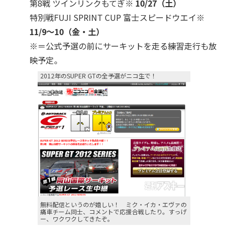
第8戦 ツインリンクもてぎ
※
10/27（土）
特別戦FUJI SPRINT CUP 富士スピードウエイ
※
11/9～10（金・土）
※＝公式予選の前にサーキットを走る練習走行も放
映予定。
2012年のSUPER GTの全予選がニコ生で！
無料配信というのが嬉しい！ ミク・イカ・エヴァの
痛車チーム同士、コメントで応援合戦したり。すっげ
ー、ワクワクしてきたぞ。