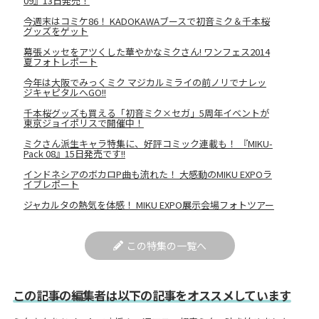
09』13日発売！
今週末はコミケ86！ KADOKAWAブースで初音ミク＆千本桜
グッズをゲット
幕張メッセをアツくした華やかなミクさん! ワンフェス2014
夏フォトレポート
今年は大阪でみっくミク マジカルミライの前ノリでナレッ
ジキャピタルへGO!!
千本桜グッズも買える「初音ミク×セガ」5周年イベントが
東京ジョイポリスで開催中！
ミクさん派生キャラ特集に、好評コミック連載も！ 『MIKU-
Pack 08』15日発売です!!
インドネシアのボカロP曲も流れた！ 大感動のMIKU EXPOラ
イブレポート
ジャカルタの熱気を体感！ MIKU EXPO展示会場フォトツアー
この特集の一覧へ
この記事の編集者は以下の記事をオススメしています