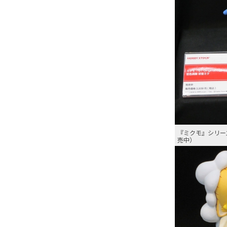
『ミクモ』シリー
売中）