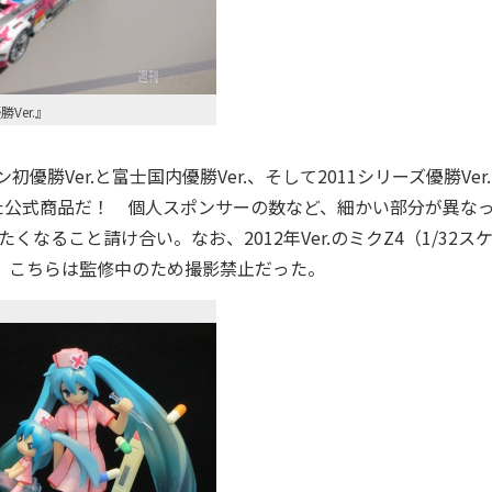
Ver.』
勝Ver.と富士国内優勝Ver.、そして2011シリーズ優勝Ver.
けた公式商品だ！ 個人スポンサーの数など、細かい部分が異な
なること請け合い。なお、2012年Ver.のミクZ4（1/32ス
、こちらは監修中のため撮影禁止だった。