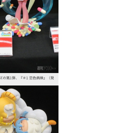
ズの第1弾、『＃1 恋色病棟』（発