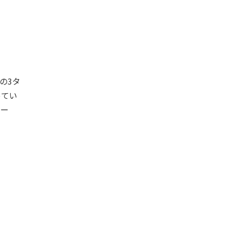
の3タ
ってい
ケー