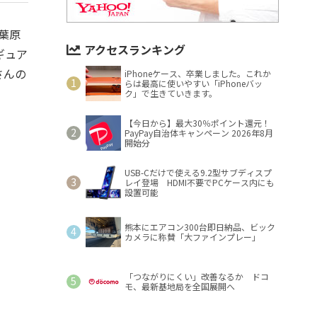
葉原
アクセスランキング
ギュア
さんの
iPhoneケース、卒業しました。これか
らは最高に使いやすい「iPhoneバッ
ク」で生きていきます。
【今日から】最大30％ポイント還元！
PayPay自治体キャンペーン 2026年8月
開始分
USB-Cだけで使える9.2型サブディスプ
レイ登場 HDMI不要でPCケース内にも
設置可能
熊本にエアコン300台即日納品、ビック
カメラに称賛「大ファインプレー」
「つながりにくい」改善なるか ドコ
モ、最新基地局を全国展開へ