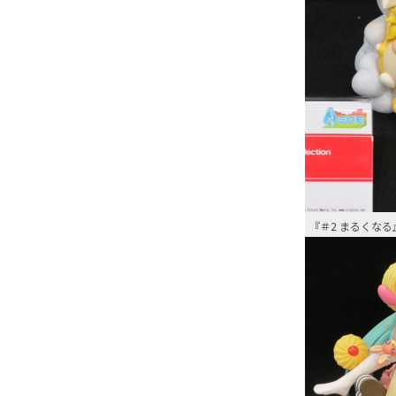
『＃2 まるくな