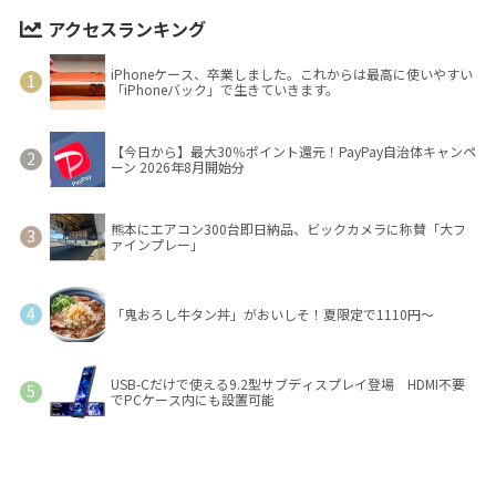
アクセスランキング
iPhoneケース、卒業しました。これからは最高に使いやすい
「iPhoneバック」で生きていきます。
【今日から】最大30％ポイント還元！PayPay自治体キャンペ
ーン 2026年8月開始分
熊本にエアコン300台即日納品、ビックカメラに称賛「大フ
ァインプレー」
「鬼おろし牛タン丼」がおいしそ！夏限定で1110円～
USB-Cだけで使える9.2型サブディスプレイ登場 HDMI不要
でPCケース内にも設置可能