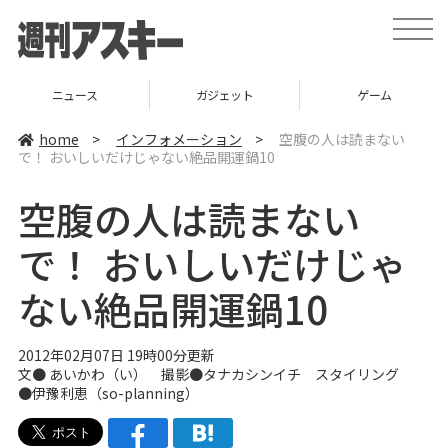
t
o
g
g
l
ニュース
ガジェット
ゲーム
e
n
a
home
>
インフォメーション
>
空腹の人は読まない
v
で！ おいしいだけじゃない絶品開運鍋10
i
g
a
空腹の人は読まない
t
i
o
で！ おいしいだけじゃ
n
ない絶品開運鍋10
2012年02月07日 19時00分更新
文●
あいかわ（い）
撮影●タナカシンイチ スタイリング
●伊豫利恵（so-planning）