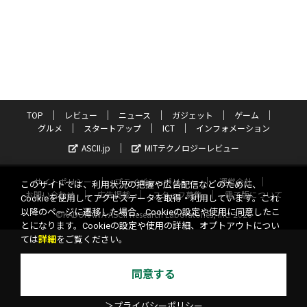
TOP
レビュー
ニュース
ガジェット
ゲーム
グルメ
スタートアップ
ICT
インフォメーション
ASCII.jp
MITテクノロジーレビュー
サイトポリシー
プライバシーポリシー
運営会社
このサイトでは、利用状況の把握や広告配信などのために、
お問い合わせ
広告掲載
スタッフ募集
電子版について
Cookieを使用してアクセスデータを取得・利用しています。これ
以降のページに遷移した場合、Cookieの設定や使用に同意したこ
©KADOKAWA ASCII Research Laboratories, Inc. 2026
とになります。Cookieの設定や使用の詳細、オプトアウトについ
ては
詳細
をご覧ください。
同意する
＞プライバシーポリシー