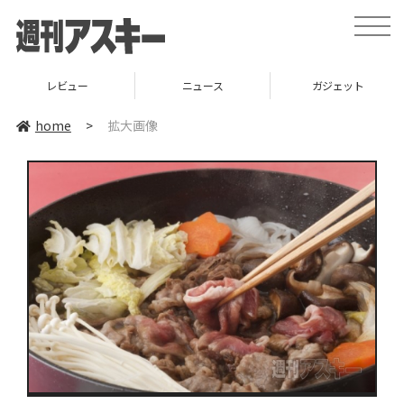
toggle
naviga
レビュー
ニュース
ガジェット
home
>
拡大画像