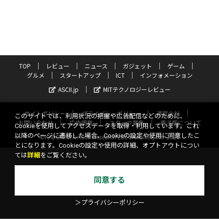
TOP
レビュー
ニュース
ガジェット
ゲーム
グルメ
スタートアップ
ICT
インフォメーション
ASCII.jp
MITテクノロジーレビュー
サイトポリシー
プライバシーポリシー
運営会社
このサイトでは、利用状況の把握や広告配信などのために、
お問い合わせ
広告掲載
スタッフ募集
電子版について
Cookieを使用してアクセスデータを取得・利用しています。これ
以降のページに遷移した場合、Cookieの設定や使用に同意したこ
©KADOKAWA ASCII Research Laboratories, Inc. 2026
とになります。Cookieの設定や使用の詳細、オプトアウトについ
ては
詳細
をご覧ください。
同意する
＞プライバシーポリシー