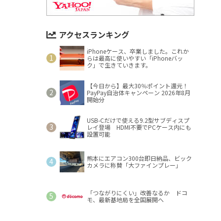
アクセスランキング
iPhoneケース、卒業しました。これか
らは最高に使いやすい「iPhoneバッ
ク」で生きていきます。
【今日から】最大30％ポイント還元！
PayPay自治体キャンペーン 2026年8月
開始分
USB-Cだけで使える9.2型サブディスプ
レイ登場 HDMI不要でPCケース内にも
設置可能
熊本にエアコン300台即日納品、ビック
カメラに称賛「大ファインプレー」
「つながりにくい」改善なるか ドコ
モ、最新基地局を全国展開へ